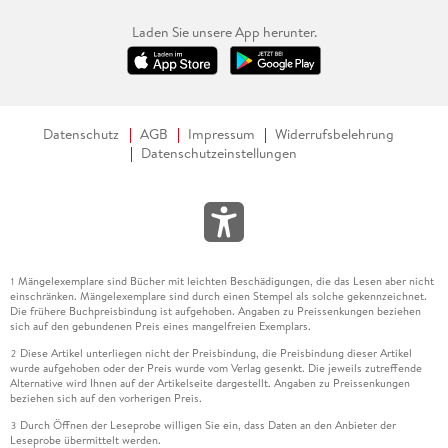
Laden Sie unsere App herunter.
Datenschutz
AGB
Impressum
Widerrufsbelehrung
Datenschutzeinstellungen
Mängelexemplare sind Bücher mit leichten Beschädigungen, die das Lesen aber nicht
1
einschränken. Mängelexemplare sind durch einen Stempel als solche gekennzeichnet.
Die frühere Buchpreisbindung ist aufgehoben. Angaben zu Preissenkungen beziehen
sich auf den gebundenen Preis eines mangelfreien Exemplars.
Diese Artikel unterliegen nicht der Preisbindung, die Preisbindung dieser Artikel
2
wurde aufgehoben oder der Preis wurde vom Verlag gesenkt. Die jeweils zutreffende
Alternative wird Ihnen auf der Artikelseite dargestellt. Angaben zu Preissenkungen
beziehen sich auf den vorherigen Preis.
Durch Öffnen der Leseprobe willigen Sie ein, dass Daten an den Anbieter der
3
Leseprobe übermittelt werden.