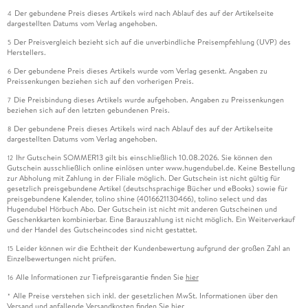
Der gebundene Preis dieses Artikels wird nach Ablauf des auf der Artikelseite
4
dargestellten Datums vom Verlag angehoben.
Der Preisvergleich bezieht sich auf die unverbindliche Preisempfehlung (UVP) des
5
Herstellers.
Der gebundene Preis dieses Artikels wurde vom Verlag gesenkt. Angaben zu
6
Preissenkungen beziehen sich auf den vorherigen Preis.
Die Preisbindung dieses Artikels wurde aufgehoben. Angaben zu Preissenkungen
7
beziehen sich auf den letzten gebundenen Preis.
Der gebundene Preis dieses Artikels wird nach Ablauf des auf der Artikelseite
8
dargestellten Datums vom Verlag angehoben.
Ihr Gutschein SOMMER13 gilt bis einschließlich 10.08.2026. Sie können den
12
Gutschein ausschließlich online einlösen unter www.hugendubel.de. Keine Bestellung
zur Abholung mit Zahlung in der Filiale möglich. Der Gutschein ist nicht gültig für
gesetzlich preisgebundene Artikel (deutschsprachige Bücher und eBooks) sowie für
preisgebundene Kalender, tolino shine (4016621130466), tolino select und das
Hugendubel Hörbuch Abo. Der Gutschein ist nicht mit anderen Gutscheinen und
Geschenkkarten kombinierbar. Eine Barauszahlung ist nicht möglich. Ein Weiterverkauf
und der Handel des Gutscheincodes sind nicht gestattet.
Leider können wir die Echtheit der Kundenbewertung aufgrund der großen Zahl an
15
Einzelbewertungen nicht prüfen.
Alle Informationen zur Tiefpreisgarantie finden Sie
hier
16
Alle Preise verstehen sich inkl. der gesetzlichen MwSt. Informationen über den
*
Versand und anfallende Versandkosten finden Sie
hier