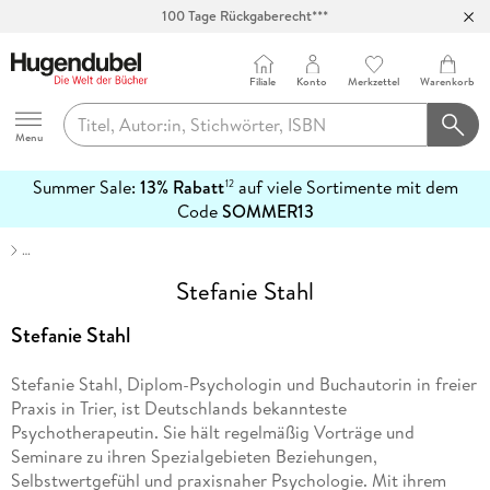
100 Tage Rückgaberecht***
Abholung in über 100 Filialen
Filiale
Konto
Merkzettel
Warenkorb
Hugendubel
Menu
Summer Sale:
13% Rabatt
auf viele Sortimente mit dem
12
mehr
Code
SOMMER13
erfahren
…
Stefanie Stahl
Stefanie Stahl
Stefanie Stahl, Diplom-Psychologin und Buchautorin in freier
Praxis in Trier, ist Deutschlands bekannteste
Psychotherapeutin. Sie hält regelmäßig Vorträge und
Seminare zu ihren Spezialgebieten Beziehungen,
Selbstwertgefühl und praxisnaher Psychologie. Mit ihrem