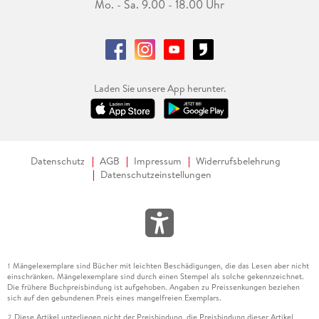
Mo. - Sa. 9.00 - 18.00 Uhr
Laden Sie unsere App herunter.
Datenschutz
AGB
Impressum
Widerrufsbelehrung
Datenschutzeinstellungen
Mängelexemplare sind Bücher mit leichten Beschädigungen, die das Lesen aber nicht
1
einschränken. Mängelexemplare sind durch einen Stempel als solche gekennzeichnet.
Die frühere Buchpreisbindung ist aufgehoben. Angaben zu Preissenkungen beziehen
sich auf den gebundenen Preis eines mangelfreien Exemplars.
Diese Artikel unterliegen nicht der Preisbindung, die Preisbindung dieser Artikel
2