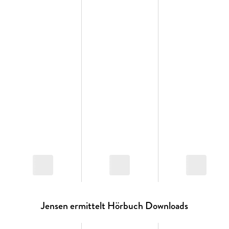
ist hoffentlich gekommen, um zu bleiben. « Yrsa
Sigurdardóttir
Jensen ermittelt Hörbuch Downloads