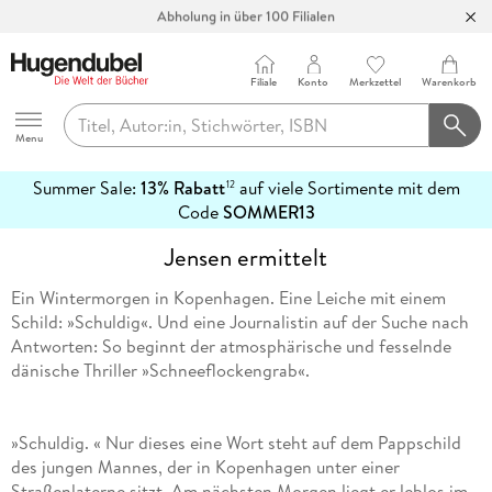
Abholung in über 100 Filialen
Filiale
Konto
Merkzettel
Warenkorb
Hugendubel
Menu
Summer Sale:
13% Rabatt
auf viele Sortimente mit dem
12
mehr
Code
SOMMER13
erfahren
Jensen ermittelt
Ein Wintermorgen in Kopenhagen. Eine Leiche mit einem
Schild: »Schuldig«. Und eine Journalistin auf der Suche nach
Antworten: So beginnt der atmosphärische und fesselnde
dänische Thriller »Schneeflockengrab«.
»Schuldig. « Nur dieses eine Wort steht auf dem Pappschild
des jungen Mannes, der in Kopenhagen unter einer
Straßenlaterne sitzt. Am nächsten Morgen liegt er leblos im