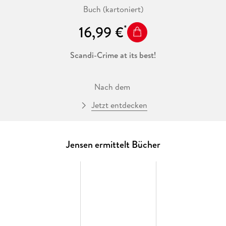
Buch (kartoniert)
16,99 €
Scandi-Crime at its best!
Nach dem
Jetzt entdecken
erfolgreichen Debüt
Schneeflockengrab
bestreitet die sympathisch schlechtgelaunte Journalistin
Jensen in
Jensen ermittelt Bücher
Goldmädchenmord
ihren
zweiten Fall
. Eine Tote in einem Vorort von Kopenhagen führt Jensen in
diesem
abgründigen dänischen Thriller
zu einer Spur in die 90er Jahre.