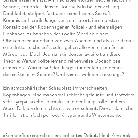
Schnee, ermordet. Jensen, Journalistin bei der Zeitung
Dagbladet, stolpert fast über seine Leiche. Sie ruft
Kommissar Henrik Jungersen zum Tatort, ihren besten
Kontakt bei der Kopenhagener Polizei - und ehemaligen
Liebhaber. Es ist schon der zweite Mord an einem
Obdachlosen innerhalb von zwei Wochen, und als kurz darauf
eine dritte Leiche auftaucht, gehen alle von einem Serien-
Mörder aus. Doch Journalistin Jensen zweifelt an dieser
Theorie: Warum sollte jemand reihenweise Obdachlose
ermorden? Warum saß der Junge stundenlang an genau
dieser Stelle im Schnee? Und wer ist wirklich »schuldig«?
Ein atmosphärischer Schauplatz im verschneiten
Kopenhagen, eine manchmal schlecht gelaunte und trotzdem
sehr sympathische Journalistin in der Hauptrolle, und ein
Mord-Fall, bei dem nichts ist, wie es scheint: Dieser dänische
Thriller ist einfach perfekt für spannende Winternächte!
»Schneeflockengrab ist ein brillantes Debüt. Heidi Amsinck