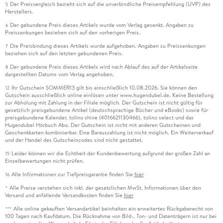
Der Preisvergleich bezieht sich auf die unverbindliche Preisempfehlung (UVP) des
5
Herstellers.
Der gebundene Preis dieses Artikels wurde vom Verlag gesenkt. Angaben zu
6
Preissenkungen beziehen sich auf den vorherigen Preis.
Die Preisbindung dieses Artikels wurde aufgehoben. Angaben zu Preissenkungen
7
beziehen sich auf den letzten gebundenen Preis.
Der gebundene Preis dieses Artikels wird nach Ablauf des auf der Artikelseite
8
dargestellten Datums vom Verlag angehoben.
Ihr Gutschein SOMMER13 gilt bis einschließlich 10.08.2026. Sie können den
12
Gutschein ausschließlich online einlösen unter www.hugendubel.de. Keine Bestellung
zur Abholung mit Zahlung in der Filiale möglich. Der Gutschein ist nicht gültig für
gesetzlich preisgebundene Artikel (deutschsprachige Bücher und eBooks) sowie für
preisgebundene Kalender, tolino shine (4016621130466), tolino select und das
Hugendubel Hörbuch Abo. Der Gutschein ist nicht mit anderen Gutscheinen und
Geschenkkarten kombinierbar. Eine Barauszahlung ist nicht möglich. Ein Weiterverkauf
und der Handel des Gutscheincodes sind nicht gestattet.
Leider können wir die Echtheit der Kundenbewertung aufgrund der großen Zahl an
15
Einzelbewertungen nicht prüfen.
Alle Informationen zur Tiefpreisgarantie finden Sie
hier
16
Alle Preise verstehen sich inkl. der gesetzlichen MwSt. Informationen über den
*
Versand und anfallende Versandkosten finden Sie
hier
Alle online gekauften Versandartikel beinhalten ein erweitertes Rückgaberecht von
***
100 Tagen nach Kaufdatum. Die Rücknahme von Bild-, Ton- und Datenträgern ist nur bei