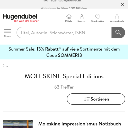
Abholung in über 100 Filialen
Filiale
Konto
Merkzettel
Warenkorb
Hugendubel
Menu
Summer Sale:
13% Rabatt
auf viele Sortimente mit dem
12
mehr
Code
SOMMER13
erfahren
…
MOLESKINE Special Editions
63 Treffer
Sortieren
Moleskine Impressionismus Notizbuch