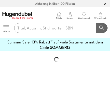
Abholung in über 100 Filialen
Filiale
Konto
Merkzettel
Warenkorb
Hugendubel
Menu
Summer Sale:
13% Rabatt
auf viele Sortimente mit dem
12
mehr
Code
SOMMER13
erfahren