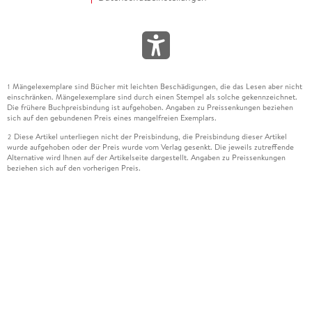
Mängelexemplare sind Bücher mit leichten Beschädigungen, die das Lesen aber nicht
1
einschränken. Mängelexemplare sind durch einen Stempel als solche gekennzeichnet.
Die frühere Buchpreisbindung ist aufgehoben. Angaben zu Preissenkungen beziehen
sich auf den gebundenen Preis eines mangelfreien Exemplars.
Diese Artikel unterliegen nicht der Preisbindung, die Preisbindung dieser Artikel
2
wurde aufgehoben oder der Preis wurde vom Verlag gesenkt. Die jeweils zutreffende
Alternative wird Ihnen auf der Artikelseite dargestellt. Angaben zu Preissenkungen
beziehen sich auf den vorherigen Preis.
Durch Öffnen der Leseprobe willigen Sie ein, dass Daten an den Anbieter der
3
Leseprobe übermittelt werden.
Der gebundene Preis dieses Artikels wird nach Ablauf des auf der Artikelseite
4
dargestellten Datums vom Verlag angehoben.
Der Preisvergleich bezieht sich auf die unverbindliche Preisempfehlung (UVP) des
5
Herstellers.
Der gebundene Preis dieses Artikels wurde vom Verlag gesenkt. Angaben zu
6
Preissenkungen beziehen sich auf den vorherigen Preis.
Die Preisbindung dieses Artikels wurde aufgehoben. Angaben zu Preissenkungen
7