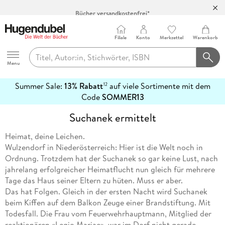
Bücher versandkostenfrei*
100 Tage Rückgaberecht***
Abholung in über 100 Filialen
Filiale
Konto
Merkzettel
Warenkorb
Hugendubel
Menu
Summer Sale:
13% Rabatt
auf viele Sortimente mit dem
12
mehr
Code
SOMMER13
erfahren
Suchanek ermittelt
Heimat, deine Leichen.
Wulzendorf in Niederösterreich: Hier ist die Welt noch in
Ordnung. Trotzdem hat der Suchanek so gar keine Lust, nach
jahrelang erfolgreicher Heimatflucht nun gleich für mehrere
Tage das Haus seiner Eltern zu hüten. Muss er aber.
Das hat Folgen. Gleich in der ersten Nacht wird Suchanek
beim Kiffen auf dem Balkon Zeuge einer Brandstiftung. Mit
Todesfall. Die Frau vom Feuerwehrhauptmann, Mitglied der
reaktionären «Legio Mariae», war im Dorf nicht gerade