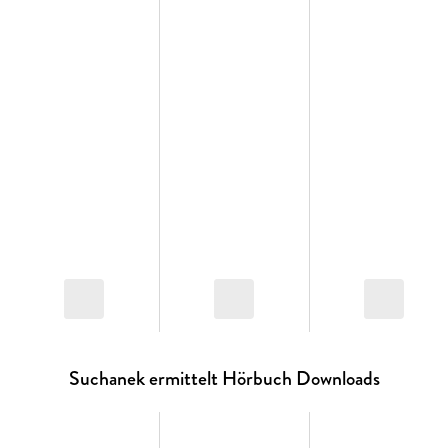
Unter denen gibt es ja auch solche und solche. Mit dem
widerborstigsten seiner Schutzbefohlenen verbindet den
Suchanek bald so etwas wie eine Freundschaft. Der Mann ist
Pflegefall, hasst alte Menschen und wird doch zur
treibenden Kraft hinter Suchaneks Ermittlertätigkeit . . .
Rainer Nikowitz und sein Held Suchanek: wochenlang Platz 1
auf der österreichischen Bestsellerliste!
Suchanek ermittelt Hörbuch Downloads