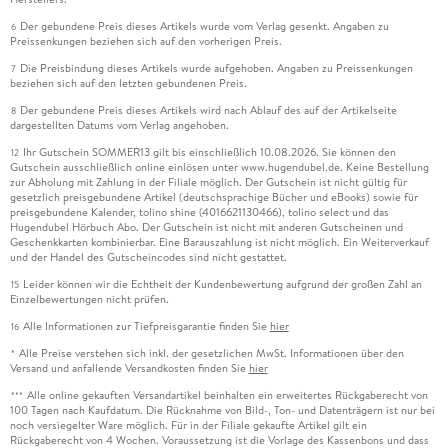
Der gebundene Preis dieses Artikels wurde vom Verlag gesenkt. Angaben zu
6
Preissenkungen beziehen sich auf den vorherigen Preis.
Die Preisbindung dieses Artikels wurde aufgehoben. Angaben zu Preissenkungen
7
beziehen sich auf den letzten gebundenen Preis.
Der gebundene Preis dieses Artikels wird nach Ablauf des auf der Artikelseite
8
dargestellten Datums vom Verlag angehoben.
Ihr Gutschein SOMMER13 gilt bis einschließlich 10.08.2026. Sie können den
12
Gutschein ausschließlich online einlösen unter www.hugendubel.de. Keine Bestellung
zur Abholung mit Zahlung in der Filiale möglich. Der Gutschein ist nicht gültig für
gesetzlich preisgebundene Artikel (deutschsprachige Bücher und eBooks) sowie für
preisgebundene Kalender, tolino shine (4016621130466), tolino select und das
Hugendubel Hörbuch Abo. Der Gutschein ist nicht mit anderen Gutscheinen und
Geschenkkarten kombinierbar. Eine Barauszahlung ist nicht möglich. Ein Weiterverkauf
und der Handel des Gutscheincodes sind nicht gestattet.
Leider können wir die Echtheit der Kundenbewertung aufgrund der großen Zahl an
15
Einzelbewertungen nicht prüfen.
Alle Informationen zur Tiefpreisgarantie finden Sie
hier
16
Alle Preise verstehen sich inkl. der gesetzlichen MwSt. Informationen über den
*
Versand und anfallende Versandkosten finden Sie
hier
Alle online gekauften Versandartikel beinhalten ein erweitertes Rückgaberecht von
***
100 Tagen nach Kaufdatum. Die Rücknahme von Bild-, Ton- und Datenträgern ist nur bei
noch versiegelter Ware möglich. Für in der Filiale gekaufte Artikel gilt ein
Rückgaberecht von 4 Wochen. Voraussetzung ist die Vorlage des Kassenbons und dass