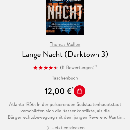
Thomas Mullen
Lange Nacht (Darktown 3)
(
11
Bewertungen
)
15
Taschenbuch
12,00 €
Atlanta 1956: In der pulsierenden Südstaatenhauptstadt
verschärfen sich die Rassenkonflikte, als die
Bürgerrechtsbewegung mit dem jungen Reverend Martin
Luther King Jr. einen neuen Wortführer bekommt. In dieser
Jetzt entdecken
ohnehin schon angespannten Lage wird Arthur Bishop, der