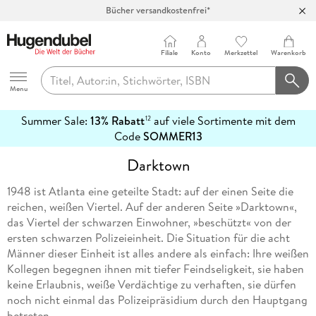
Bücher versandkostenfrei*
100 Tage Rückgaberecht***
Abholung in über 100 Filialen
Filiale
Konto
Merkzettel
Warenkorb
Hugendubel
Menu
Summer Sale:
13% Rabatt
auf viele Sortimente mit dem
12
mehr
Code
SOMMER13
erfahren
Darktown
1948 ist Atlanta eine geteilte Stadt: auf der einen Seite die
reichen, weißen Viertel. Auf der anderen Seite »Darktown«,
das Viertel der schwarzen Einwohner, »beschützt« von der
ersten schwarzen Polizeieinheit. Die Situation für die acht
Männer dieser Einheit ist alles andere als einfach: Ihre weißen
Kollegen begegnen ihnen mit tiefer Feindseligkeit, sie haben
keine Erlaubnis, weiße Verdächtige zu verhaften, sie dürfen
noch nicht einmal das Polizeipräsidium durch den Hauptgang
betreten.