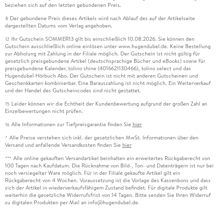
beziehen sich auf den letzten gebundenen Preis.
Der gebundene Preis dieses Artikels wird nach Ablauf des auf der Artikelseite
8
dargestellten Datums vom Verlag angehoben.
Ihr Gutschein SOMMER13 gilt bis einschließlich 10.08.2026. Sie können den
12
Gutschein ausschließlich online einlösen unter www.hugendubel.de. Keine Bestellung
zur Abholung mit Zahlung in der Filiale möglich. Der Gutschein ist nicht gültig für
gesetzlich preisgebundene Artikel (deutschsprachige Bücher und eBooks) sowie für
preisgebundene Kalender, tolino shine (4016621130466), tolino select und das
Hugendubel Hörbuch Abo. Der Gutschein ist nicht mit anderen Gutscheinen und
Geschenkkarten kombinierbar. Eine Barauszahlung ist nicht möglich. Ein Weiterverkauf
und der Handel des Gutscheincodes sind nicht gestattet.
Leider können wir die Echtheit der Kundenbewertung aufgrund der großen Zahl an
15
Einzelbewertungen nicht prüfen.
Alle Informationen zur Tiefpreisgarantie finden Sie
hier
16
Alle Preise verstehen sich inkl. der gesetzlichen MwSt. Informationen über den
*
Versand und anfallende Versandkosten finden Sie
hier
Alle online gekauften Versandartikel beinhalten ein erweitertes Rückgaberecht von
***
100 Tagen nach Kaufdatum. Die Rücknahme von Bild-, Ton- und Datenträgern ist nur bei
noch versiegelter Ware möglich. Für in der Filiale gekaufte Artikel gilt ein
Rückgaberecht von 4 Wochen. Voraussetzung ist die Vorlage des Kassenbons und dass
sich der Artikel in wiederverkaufsfähigem Zustand befindet. Für digitale Produkte gilt
weiterhin die gesetzliche Widerrufsfrist von 14 Tagen. Bitte senden Sie Ihren Widerruf
zu digitalen Produkten per Mail an info@hugendubel.de.