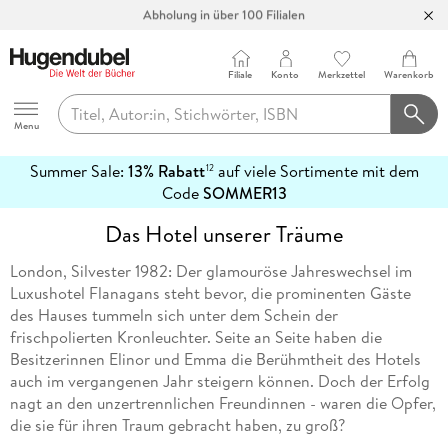
Abholung in über 100 Filialen
Filiale
Konto
Merkzettel
Warenkorb
Hugendubel
Menu
Summer Sale:
13% Rabatt
auf viele Sortimente mit dem
12
mehr
Code
SOMMER13
erfahren
Das Hotel unserer Träume
London, Silvester 1982: Der glamouröse Jahreswechsel im
Luxushotel Flanagans steht bevor, die prominenten Gäste
des Hauses tummeln sich unter dem Schein der
frischpolierten Kronleuchter. Seite an Seite haben die
Besitzerinnen Elinor und Emma die Berühmtheit des Hotels
auch im vergangenen Jahr steigern können. Doch der Erfolg
nagt an den unzertrennlichen Freundinnen - waren die Opfer,
die sie für ihren Traum gebracht haben, zu groß?