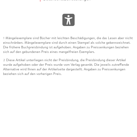
Mängelexemplare sind Bücher mit leichten Beschädigungen, die das Lesen aber nicht
1
einschränken. Mängelexemplare sind durch einen Stempel als solche gekennzeichnet.
Die frühere Buchpreisbindung ist aufgehoben. Angaben zu Preissenkungen beziehen
sich auf den gebundenen Preis eines mangelfreien Exemplars.
Diese Artikel unterliegen nicht der Preisbindung, die Preisbindung dieser Artikel
2
wurde aufgehoben oder der Preis wurde vom Verlag gesenkt. Die jeweils zutreffende
Alternative wird Ihnen auf der Artikelseite dargestellt. Angaben zu Preissenkungen
beziehen sich auf den vorherigen Preis.
Durch Öffnen der Leseprobe willigen Sie ein, dass Daten an den Anbieter der
3
Leseprobe übermittelt werden.
Der gebundene Preis dieses Artikels wird nach Ablauf des auf der Artikelseite
4
dargestellten Datums vom Verlag angehoben.
Der Preisvergleich bezieht sich auf die unverbindliche Preisempfehlung (UVP) des
5
Herstellers.
Der gebundene Preis dieses Artikels wurde vom Verlag gesenkt. Angaben zu
6
Preissenkungen beziehen sich auf den vorherigen Preis.
Die Preisbindung dieses Artikels wurde aufgehoben. Angaben zu Preissenkungen
7