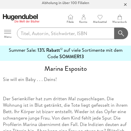
Abholung in über 100 Filialen
Filiale
Konto
Merkzettel
Warenkorb
Hugendubel
Menu
Summer Sale:
13% Rabatt
auf viele Sortimente mit dem
12
mehr
Code
SOMMER13
erfahren
Marina Esposito
Sie will ein Baby . . . Deins!
Der Serienkiller hat zum dritten Mal zugeschlagen. Die
Wohnung ist in Blut getränkt, die Tote liegt gefesselt in ihrem
Bett. Ihr Körper ist bizarr entstellt. Wieder ist das Opfer eine
schwangere junge Frau. Von dem Kind fehlt jede Spur. Die
Profilerin Marina übernimmt den Fall. Die Indizien deuten auf
eine Täterin hin. Aber kann eine Frau so etwas tun? Plötzlich