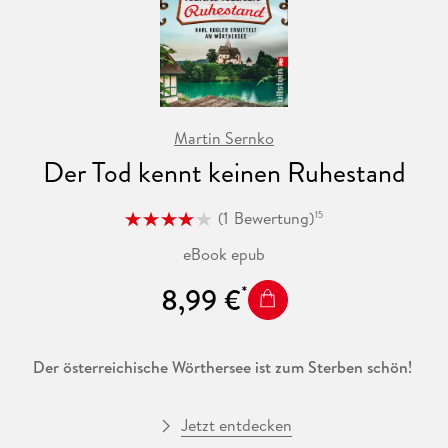
Martin Sernko
Der Tod kennt keinen Ruhestand
(
1
Bewertung
)
15
eBook epub
8,99 €
Der österreichische Wörthersee ist zum Sterben schön!
Es hätte schlimmer kommen können, denkt Karl Kogler,
Jetzt entdecken
ehemaliger Chefinspektor am beschaulichen Wörthersee, der