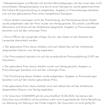
Mängelexemplare sind Bücher mit leichten Beschädigungen, die das Lesen aber nicht
1
einschränken. Mängelexemplare sind durch einen Stempel als solche gekennzeichnet.
Die frühere Buchpreisbindung ist aufgehoben. Angaben zu Preissenkungen beziehen
sich auf den gebundenen Preis eines mangelfreien Exemplars.
Diese Artikel unterliegen nicht der Preisbindung, die Preisbindung dieser Artikel
2
wurde aufgehoben oder der Preis wurde vom Verlag gesenkt. Die jeweils zutreffende
Alternative wird Ihnen auf der Artikelseite dargestellt. Angaben zu Preissenkungen
beziehen sich auf den vorherigen Preis.
Durch Öffnen der Leseprobe willigen Sie ein, dass Daten an den Anbieter der
3
Leseprobe übermittelt werden.
Der gebundene Preis dieses Artikels wird nach Ablauf des auf der Artikelseite
4
dargestellten Datums vom Verlag angehoben.
Der Preisvergleich bezieht sich auf die unverbindliche Preisempfehlung (UVP) des
5
Herstellers.
Der gebundene Preis dieses Artikels wurde vom Verlag gesenkt. Angaben zu
6
Preissenkungen beziehen sich auf den vorherigen Preis.
Die Preisbindung dieses Artikels wurde aufgehoben. Angaben zu Preissenkungen
7
beziehen sich auf den letzten gebundenen Preis.
Der gebundene Preis dieses Artikels wird nach Ablauf des auf der Artikelseite
8
dargestellten Datums vom Verlag angehoben.
Ihr Gutschein SOMMER13 gilt bis einschließlich 10.08.2026. Sie können den
12
Gutschein ausschließlich online einlösen unter www.hugendubel.de. Keine Bestellung
zur Abholung mit Zahlung in der Filiale möglich. Der Gutschein ist nicht gültig für