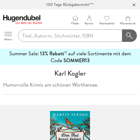
100 Tage Rückgaberecht***
Abholung in über 100 Filialen
Filiale
Konto
Merkzettel
Warenkorb
Hugendubel
Menu
Summer Sale:
13% Rabatt
auf viele Sortimente mit dem
12
mehr
Code
SOMMER13
erfahren
Karl Kogler
Humorvolle Krimis am schönen Wörthersee.