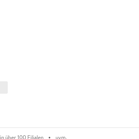
n über 100 Filialen
uvm.