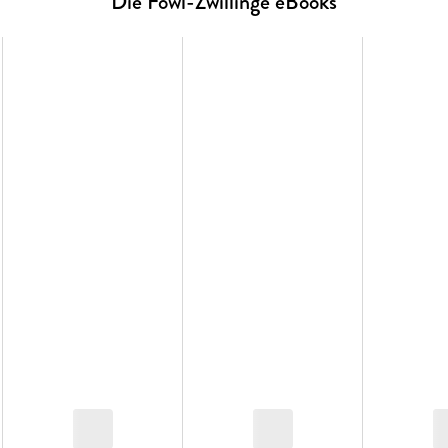
Die Fowl-Zwillinge eBooks
Tauch ein in Band zwei der Serie um die Fowl-Zwilling