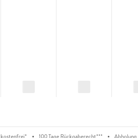
kostenfrei*
100 Tage Rückgaberecht***
Abholung i