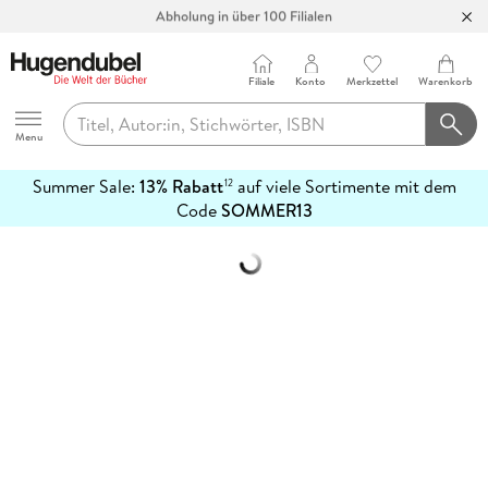
Abholung in über 100 Filialen
Filiale
Konto
Merkzettel
Warenkorb
Hugendubel
Menu
Summer Sale:
13% Rabatt
auf viele Sortimente mit dem
12
mehr
Code
SOMMER13
erfahren