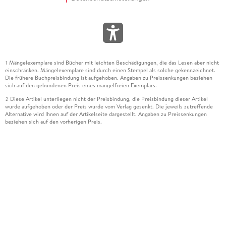
Mängelexemplare sind Bücher mit leichten Beschädigungen, die das Lesen aber nicht
1
einschränken. Mängelexemplare sind durch einen Stempel als solche gekennzeichnet.
Die frühere Buchpreisbindung ist aufgehoben. Angaben zu Preissenkungen beziehen
sich auf den gebundenen Preis eines mangelfreien Exemplars.
Diese Artikel unterliegen nicht der Preisbindung, die Preisbindung dieser Artikel
2
wurde aufgehoben oder der Preis wurde vom Verlag gesenkt. Die jeweils zutreffende
Alternative wird Ihnen auf der Artikelseite dargestellt. Angaben zu Preissenkungen
beziehen sich auf den vorherigen Preis.
Durch Öffnen der Leseprobe willigen Sie ein, dass Daten an den Anbieter der
3
Leseprobe übermittelt werden.
Der gebundene Preis dieses Artikels wird nach Ablauf des auf der Artikelseite
4
dargestellten Datums vom Verlag angehoben.
Der Preisvergleich bezieht sich auf die unverbindliche Preisempfehlung (UVP) des
5
Herstellers.
Der gebundene Preis dieses Artikels wurde vom Verlag gesenkt. Angaben zu
6
Preissenkungen beziehen sich auf den vorherigen Preis.
Die Preisbindung dieses Artikels wurde aufgehoben. Angaben zu Preissenkungen
7