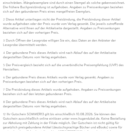
einschränken. Mängelexemplare sind durch einen Stempel als solche gekennzeichnet.
Die frühere Buchpreisbindung ist aufgehoben. Angaben zu Preissenkungen beziehen
sich auf den gebundenen Preis eines mangelfreien Exemplars.
Diese Artikel unterliegen nicht der Preisbindung, die Preisbindung dieser Artikel
2
wurde aufgehoben oder der Preis wurde vom Verlag gesenkt. Die jeweils zutreffende
Alternative wird Ihnen auf der Artikelseite dargestellt. Angaben zu Preissenkungen
beziehen sich auf den vorherigen Preis.
Durch Öffnen der Leseprobe willigen Sie ein, dass Daten an den Anbieter der
3
Leseprobe übermittelt werden.
Der gebundene Preis dieses Artikels wird nach Ablauf des auf der Artikelseite
4
dargestellten Datums vom Verlag angehoben.
Der Preisvergleich bezieht sich auf die unverbindliche Preisempfehlung (UVP) des
5
Herstellers.
Der gebundene Preis dieses Artikels wurde vom Verlag gesenkt. Angaben zu
6
Preissenkungen beziehen sich auf den vorherigen Preis.
Die Preisbindung dieses Artikels wurde aufgehoben. Angaben zu Preissenkungen
7
beziehen sich auf den letzten gebundenen Preis.
Der gebundene Preis dieses Artikels wird nach Ablauf des auf der Artikelseite
8
dargestellten Datums vom Verlag angehoben.
Ihr Gutschein SOMMER13 gilt bis einschließlich 10.08.2026. Sie können den
12
Gutschein ausschließlich online einlösen unter www.hugendubel.de. Keine Bestellung
zur Abholung mit Zahlung in der Filiale möglich. Der Gutschein ist nicht gültig für
gesetzlich preisgebundene Artikel (deutschsprachige Bücher und eBooks) sowie für