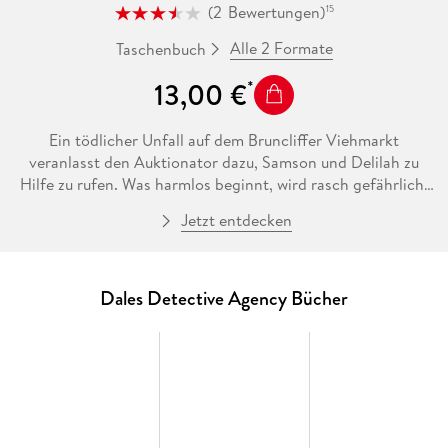
(
2
Bewertungen
)
15
Alle 2 Formate
Taschenbuch
13,00 €
Ein tödlicher Unfall auf dem Bruncliffer Viehmarkt
veranlasst den Auktionator dazu, Samson und Delilah zu
Hilfe zu rufen. Was harmlos beginnt, wird rasch gefährlich,
als die beiden eindeutige Hinweise auf einen Mord finden.
Jetzt entdecken
Gleichzeitig meldet sich Clive Knowles bei ihnen, ein
Schäfer, dessen Tiere von Dieben bedroht werden, die die
Dales seit geraumer Zeit unsicher machen. Und damit nicht
genug: Pete Ferris, ein Wilderer, nutzt die Gelegenheit und
Dales Detective Agency Bücher
will Samson endlich das Fell über die Ohren ziehen. Hängen
alle Vorgänge zusammen? Samson und Delilah merken: Böse
Wolle lässt sich tatsächlich nicht färben - und setzen alles
daran, die Schuldigen zur Strecke zu bringen, komme, was da
wolle!