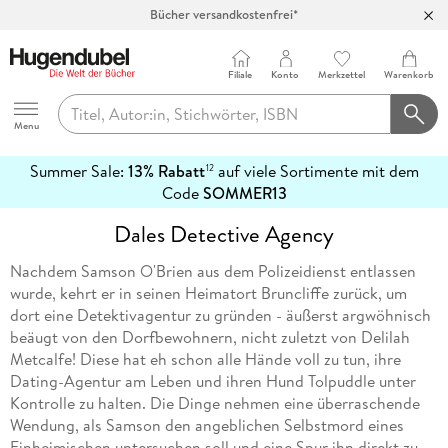
Bücher versandkostenfrei*
100 Tage Rückgaberecht***
Abholung in über 100 Filialen
Filiale
Konto
Merkzettel
Warenkorb
Hugendubel
Menu
Summer Sale:
13% Rabatt
auf viele Sortimente mit dem
12
mehr
Code
SOMMER13
erfahren
Dales Detective Agency
Nachdem Samson O'Brien aus dem Polizeidienst entlassen
wurde, kehrt er in seinen Heimatort Bruncliffe zurück, um
dort eine Detektivagentur zu gründen - äußerst argwöhnisch
beäugt von den Dorfbewohnern, nicht zuletzt von Delilah
Metcalfe! Diese hat eh schon alle Hände voll zu tun, ihre
Dating-Agentur am Leben und ihren Hund Tolpuddle unter
Kontrolle zu halten. Die Dinge nehmen eine überraschende
Wendung, als Samson den angeblichen Selbstmord eines
Einheimischen untersuchen soll und eine Spur ihn direkt zu