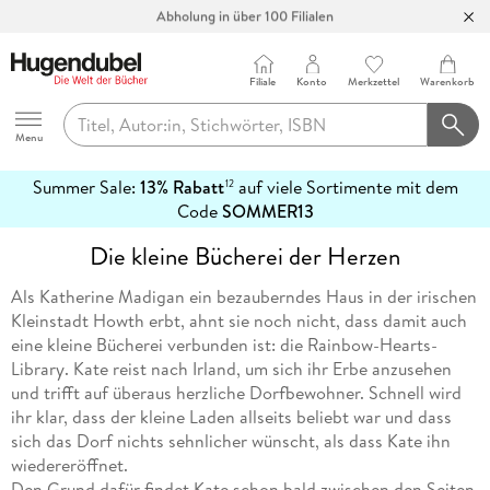
Abholung in über 100 Filialen
Filiale
Konto
Merkzettel
Warenkorb
Hugendubel
Menu
Summer Sale:
13% Rabatt
auf viele Sortimente mit dem
12
mehr
Code
SOMMER13
erfahren
Die kleine Bücherei der Herzen
Als Katherine Madigan ein bezauberndes Haus in der irischen
Kleinstadt Howth erbt, ahnt sie noch nicht, dass damit auch
eine kleine Bücherei verbunden ist: die Rainbow-Hearts-
Library. Kate reist nach Irland, um sich ihr Erbe anzusehen
und trifft auf überaus herzliche Dorfbewohner. Schnell wird
ihr klar, dass der kleine Laden allseits beliebt war und dass
sich das Dorf nichts sehnlicher wünscht, als dass Kate ihn
wiedereröffnet.
Den Grund dafür findet Kate schon bald zwischen den Seiten