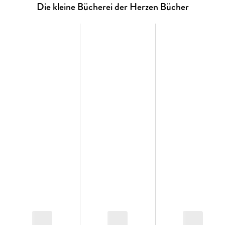
ihre herrische Großmutter zu Besuch kommt, bittet Beverly
Die kleine Bücherei der Herzen Bücher
Matt darum, ihren Freund zu spielen, um die Fragen nach
ihrem Beziehungsstatus zu beenden. Doch schon bald lassen
sich echte und vorgespielte Gefühle kaum noch voneinander
trennen . . .