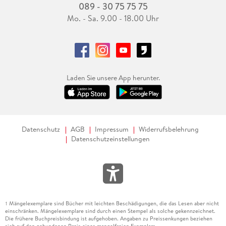
089 - 30 75 75 75
Mo. - Sa. 9.00 - 18.00 Uhr
Laden Sie unsere App herunter.
Datenschutz
AGB
Impressum
Widerrufsbelehrung
Datenschutzeinstellungen
Mängelexemplare sind Bücher mit leichten Beschädigungen, die das Lesen aber nicht
1
einschränken. Mängelexemplare sind durch einen Stempel als solche gekennzeichnet.
Die frühere Buchpreisbindung ist aufgehoben. Angaben zu Preissenkungen beziehen
sich auf den gebundenen Preis eines mangelfreien Exemplars.