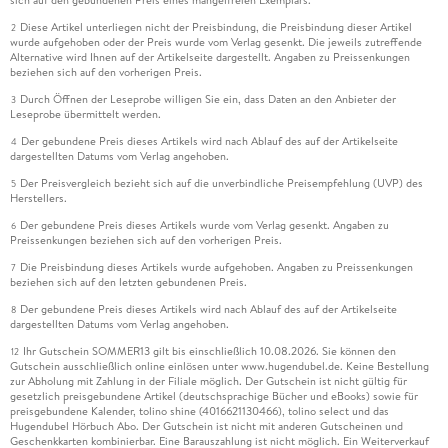
Diese Artikel unterliegen nicht der Preisbindung, die Preisbindung dieser Artikel
2
wurde aufgehoben oder der Preis wurde vom Verlag gesenkt. Die jeweils zutreffende
Alternative wird Ihnen auf der Artikelseite dargestellt. Angaben zu Preissenkungen
beziehen sich auf den vorherigen Preis.
Durch Öffnen der Leseprobe willigen Sie ein, dass Daten an den Anbieter der
3
Leseprobe übermittelt werden.
Der gebundene Preis dieses Artikels wird nach Ablauf des auf der Artikelseite
4
dargestellten Datums vom Verlag angehoben.
Der Preisvergleich bezieht sich auf die unverbindliche Preisempfehlung (UVP) des
5
Herstellers.
Der gebundene Preis dieses Artikels wurde vom Verlag gesenkt. Angaben zu
6
Preissenkungen beziehen sich auf den vorherigen Preis.
Die Preisbindung dieses Artikels wurde aufgehoben. Angaben zu Preissenkungen
7
beziehen sich auf den letzten gebundenen Preis.
Der gebundene Preis dieses Artikels wird nach Ablauf des auf der Artikelseite
8
dargestellten Datums vom Verlag angehoben.
Ihr Gutschein SOMMER13 gilt bis einschließlich 10.08.2026. Sie können den
12
Gutschein ausschließlich online einlösen unter www.hugendubel.de. Keine Bestellung
zur Abholung mit Zahlung in der Filiale möglich. Der Gutschein ist nicht gültig für
gesetzlich preisgebundene Artikel (deutschsprachige Bücher und eBooks) sowie für
preisgebundene Kalender, tolino shine (4016621130466), tolino select und das
Hugendubel Hörbuch Abo. Der Gutschein ist nicht mit anderen Gutscheinen und
Geschenkkarten kombinierbar. Eine Barauszahlung ist nicht möglich. Ein Weiterverkauf