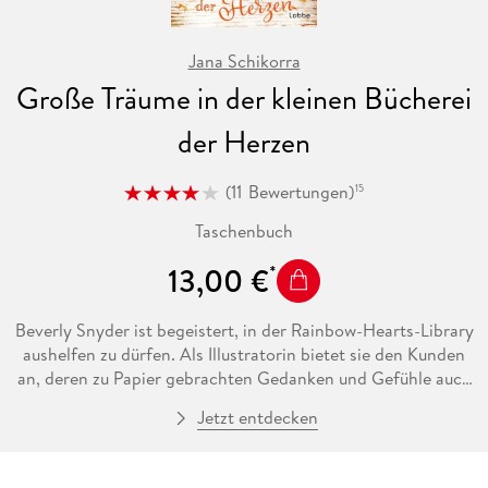
Jana Schikorra
Große Träume in der kleinen Bücherei
der Herzen
(
11
Bewertungen
)
15
Taschenbuch
13,00 €
Beverly Snyder ist begeistert, in der Rainbow-Hearts-Library
aushelfen zu dürfen. Als Illustratorin bietet sie den Kunden
an, deren zu Papier gebrachten Gedanken und Gefühle auch
als Bilder festzuhalten - ein Konzept, das alle begeistert. Als
Jetzt entdecken
Beverly das Buch einer Autorin illustriert, lernt sie deren
Verleger Matt kennen. Matt ist mit seiner eigenbrötlerischen
Art das genaue Gegenteil zu der lebenslustigen Beverly. Als