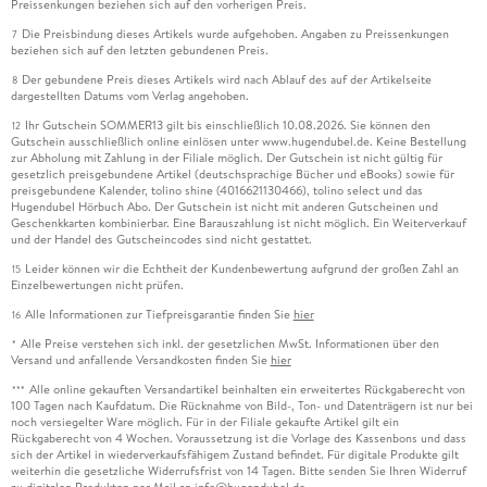
Preissenkungen beziehen sich auf den vorherigen Preis.
Die Preisbindung dieses Artikels wurde aufgehoben. Angaben zu Preissenkungen
7
beziehen sich auf den letzten gebundenen Preis.
Der gebundene Preis dieses Artikels wird nach Ablauf des auf der Artikelseite
8
dargestellten Datums vom Verlag angehoben.
Ihr Gutschein SOMMER13 gilt bis einschließlich 10.08.2026. Sie können den
12
Gutschein ausschließlich online einlösen unter www.hugendubel.de. Keine Bestellung
zur Abholung mit Zahlung in der Filiale möglich. Der Gutschein ist nicht gültig für
gesetzlich preisgebundene Artikel (deutschsprachige Bücher und eBooks) sowie für
preisgebundene Kalender, tolino shine (4016621130466), tolino select und das
Hugendubel Hörbuch Abo. Der Gutschein ist nicht mit anderen Gutscheinen und
Geschenkkarten kombinierbar. Eine Barauszahlung ist nicht möglich. Ein Weiterverkauf
und der Handel des Gutscheincodes sind nicht gestattet.
Leider können wir die Echtheit der Kundenbewertung aufgrund der großen Zahl an
15
Einzelbewertungen nicht prüfen.
Alle Informationen zur Tiefpreisgarantie finden Sie
hier
16
Alle Preise verstehen sich inkl. der gesetzlichen MwSt. Informationen über den
*
Versand und anfallende Versandkosten finden Sie
hier
Alle online gekauften Versandartikel beinhalten ein erweitertes Rückgaberecht von
***
100 Tagen nach Kaufdatum. Die Rücknahme von Bild-, Ton- und Datenträgern ist nur bei
noch versiegelter Ware möglich. Für in der Filiale gekaufte Artikel gilt ein
Rückgaberecht von 4 Wochen. Voraussetzung ist die Vorlage des Kassenbons und dass
sich der Artikel in wiederverkaufsfähigem Zustand befindet. Für digitale Produkte gilt
weiterhin die gesetzliche Widerrufsfrist von 14 Tagen. Bitte senden Sie Ihren Widerruf