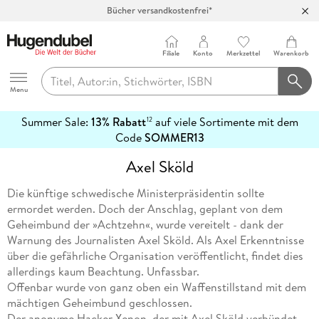
Bücher versandkostenfrei*
100 Tage Rückgaberecht***
Abholung in über 100 Filialen
Filiale
Konto
Merkzettel
Warenkorb
Hugendubel
Menu
Summer Sale:
13% Rabatt
auf viele Sortimente mit dem
12
mehr
Code
SOMMER13
erfahren
Axel Sköld
Die künftige schwedische Ministerpräsidentin sollte
ermordet werden. Doch der Anschlag, geplant von dem
Geheimbund der »Achtzehn«, wurde vereitelt - dank der
Warnung des Journalisten Axel Sköld. Als Axel Erkenntnisse
über die gefährliche Organisation veröffentlicht, findet dies
allerdings kaum Beachtung. Unfassbar.
Offenbar wurde von ganz oben ein Waffenstillstand mit dem
mächtigen Geheimbund geschlossen.
Der anonyme Hacker Xenon, der mit Axel Sköld verbündet