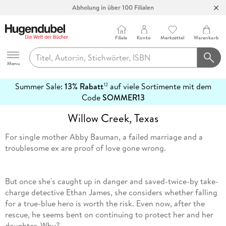
Abholung in über 100 Filialen
Filiale
Konto
Merkzettel
Warenkorb
Hugendubel
Menu
Summer Sale:
13% Rabatt
auf viele Sortimente mit dem
12
mehr
Code
SOMMER13
erfahren
Willow Creek, Texas
For single mother Abby Bauman, a failed marriage and a
troublesome ex are proof of love gone wrong.
But once she's caught up in danger and saved-twice-by take-
charge detective Ethan James, she considers whether falling
for a true-blue hero is worth the risk. Even now, after the
rescue, he seems bent on continuing to protect her and her
daughter. Why?