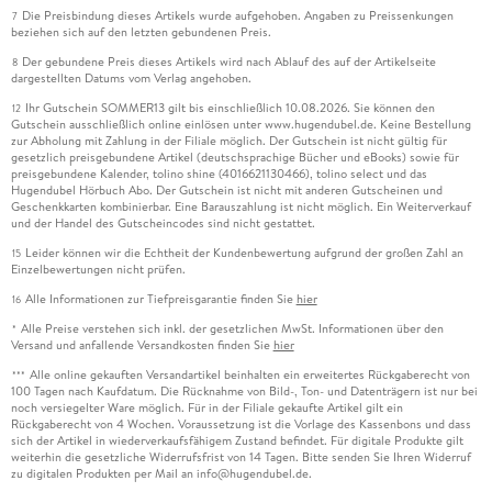
Die Preisbindung dieses Artikels wurde aufgehoben. Angaben zu Preissenkungen
7
beziehen sich auf den letzten gebundenen Preis.
Der gebundene Preis dieses Artikels wird nach Ablauf des auf der Artikelseite
8
dargestellten Datums vom Verlag angehoben.
Ihr Gutschein SOMMER13 gilt bis einschließlich 10.08.2026. Sie können den
12
Gutschein ausschließlich online einlösen unter www.hugendubel.de. Keine Bestellung
zur Abholung mit Zahlung in der Filiale möglich. Der Gutschein ist nicht gültig für
gesetzlich preisgebundene Artikel (deutschsprachige Bücher und eBooks) sowie für
preisgebundene Kalender, tolino shine (4016621130466), tolino select und das
Hugendubel Hörbuch Abo. Der Gutschein ist nicht mit anderen Gutscheinen und
Geschenkkarten kombinierbar. Eine Barauszahlung ist nicht möglich. Ein Weiterverkauf
und der Handel des Gutscheincodes sind nicht gestattet.
Leider können wir die Echtheit der Kundenbewertung aufgrund der großen Zahl an
15
Einzelbewertungen nicht prüfen.
Alle Informationen zur Tiefpreisgarantie finden Sie
hier
16
Alle Preise verstehen sich inkl. der gesetzlichen MwSt. Informationen über den
*
Versand und anfallende Versandkosten finden Sie
hier
Alle online gekauften Versandartikel beinhalten ein erweitertes Rückgaberecht von
***
100 Tagen nach Kaufdatum. Die Rücknahme von Bild-, Ton- und Datenträgern ist nur bei
noch versiegelter Ware möglich. Für in der Filiale gekaufte Artikel gilt ein
Rückgaberecht von 4 Wochen. Voraussetzung ist die Vorlage des Kassenbons und dass
sich der Artikel in wiederverkaufsfähigem Zustand befindet. Für digitale Produkte gilt
weiterhin die gesetzliche Widerrufsfrist von 14 Tagen. Bitte senden Sie Ihren Widerruf
zu digitalen Produkten per Mail an info@hugendubel.de.