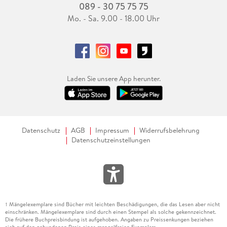
089 - 30 75 75 75
Mo. - Sa. 9.00 - 18.00 Uhr
Laden Sie unsere App herunter.
Datenschutz
AGB
Impressum
Widerrufsbelehrung
Datenschutzeinstellungen
Mängelexemplare sind Bücher mit leichten Beschädigungen, die das Lesen aber nicht
1
einschränken. Mängelexemplare sind durch einen Stempel als solche gekennzeichnet.
Die frühere Buchpreisbindung ist aufgehoben. Angaben zu Preissenkungen beziehen