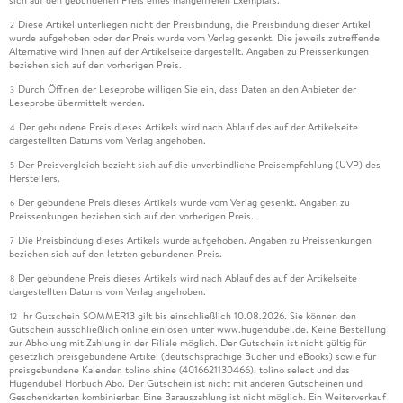
sich auf den gebundenen Preis eines mangelfreien Exemplars.
Diese Artikel unterliegen nicht der Preisbindung, die Preisbindung dieser Artikel
2
wurde aufgehoben oder der Preis wurde vom Verlag gesenkt. Die jeweils zutreffende
Alternative wird Ihnen auf der Artikelseite dargestellt. Angaben zu Preissenkungen
beziehen sich auf den vorherigen Preis.
Durch Öffnen der Leseprobe willigen Sie ein, dass Daten an den Anbieter der
3
Leseprobe übermittelt werden.
Der gebundene Preis dieses Artikels wird nach Ablauf des auf der Artikelseite
4
dargestellten Datums vom Verlag angehoben.
Der Preisvergleich bezieht sich auf die unverbindliche Preisempfehlung (UVP) des
5
Herstellers.
Der gebundene Preis dieses Artikels wurde vom Verlag gesenkt. Angaben zu
6
Preissenkungen beziehen sich auf den vorherigen Preis.
Die Preisbindung dieses Artikels wurde aufgehoben. Angaben zu Preissenkungen
7
beziehen sich auf den letzten gebundenen Preis.
Der gebundene Preis dieses Artikels wird nach Ablauf des auf der Artikelseite
8
dargestellten Datums vom Verlag angehoben.
Ihr Gutschein SOMMER13 gilt bis einschließlich 10.08.2026. Sie können den
12
Gutschein ausschließlich online einlösen unter www.hugendubel.de. Keine Bestellung
zur Abholung mit Zahlung in der Filiale möglich. Der Gutschein ist nicht gültig für
gesetzlich preisgebundene Artikel (deutschsprachige Bücher und eBooks) sowie für
preisgebundene Kalender, tolino shine (4016621130466), tolino select und das
Hugendubel Hörbuch Abo. Der Gutschein ist nicht mit anderen Gutscheinen und
Geschenkkarten kombinierbar. Eine Barauszahlung ist nicht möglich. Ein Weiterverkauf