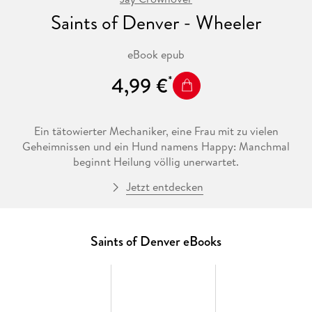
Saints of Denver - Wheeler
eBook epub
4,99 €
Ein tätowierter Mechaniker, eine Frau mit zu vielen
Geheimnissen und ein Hund namens Happy: Manchmal
beginnt Heilung völlig unerwartet.
Jetzt entdecken
Poppy hat alles gesehen - Misstrauen, Gewalt, Angst. Nähe
lässt sie frösteln, Kontrolle gibt ihr Sicherheit. Und dann ist
da Wheeler: ein Automechaniker, dem das Leben jeden
Saints of Denver eBooks
Traum geraubt hat. Von seiner Verlobten betrogen und kurz
vor der Hochzeit verlassen, jongliert er mit Nachtleben,
Leere und Einsamkeit. Doch als Poppy mit verletztem Blick
und einem kleinen Welpen in seine Werkstatt tritt, ändert