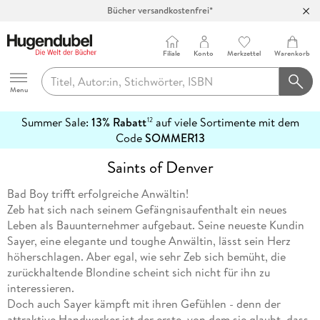
Bücher versandkostenfrei*
100 Tage Rückgaberecht***
Abholung in über 100 Filialen
Filiale
Konto
Merkzettel
Warenkorb
Hugendubel
Menu
Summer Sale:
13% Rabatt
auf viele Sortimente mit dem
12
mehr
Code
SOMMER13
erfahren
Saints of Denver
Bad Boy trifft erfolgreiche Anwältin!
Zeb hat sich nach seinem Gefängnisaufenthalt ein neues
Leben als Bauunternehmer aufgebaut. Seine neueste Kundin
Sayer, eine elegante und toughe Anwältin, lässt sein Herz
höherschlagen. Aber egal, wie sehr Zeb sich bemüht, die
zurückhaltende Blondine scheint sich nicht für ihn zu
interessieren.
Doch auch Sayer kämpft mit ihren Gefühlen - denn der
attraktive Handwerker ist der erste, von dem sie glaubt, dass