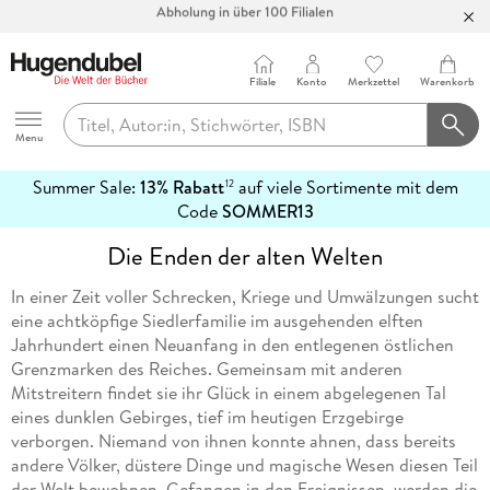
Filiale
Konto
Merkzettel
Warenkorb
Hugendubel
Menu
Summer Sale:
13% Rabatt
auf viele Sortimente mit dem
12
mehr
Code
SOMMER13
erfahren
Die Enden der alten Welten
In einer Zeit voller Schrecken, Kriege und Umwälzungen sucht
eine achtköpfige Siedlerfamilie im ausgehenden elften
Jahrhundert einen Neuanfang in den entlegenen östlichen
Grenzmarken des Reiches. Gemeinsam mit anderen
Mitstreitern findet sie ihr Glück in einem abgelegenen Tal
eines dunklen Gebirges, tief im heutigen Erzgebirge
verborgen. Niemand von ihnen konnte ahnen, dass bereits
andere Völker, düstere Dinge und magische Wesen diesen Teil
der Welt bewohnen. Gefangen in den Ereignissen, werden die