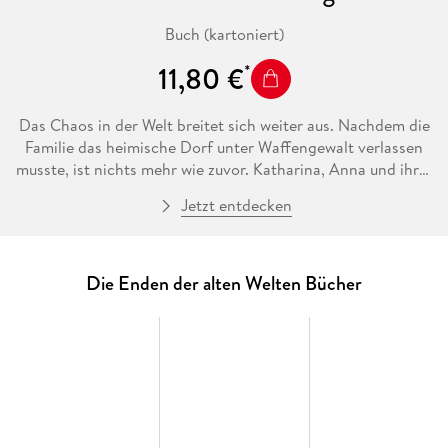
Buch (kartoniert)
11,80 €
Das Chaos in der Welt breitet sich weiter aus. Nachdem die
Familie das heimische Dorf unter Waffengewalt verlassen
musste, ist nichts mehr wie zuvor. Katharina, Anna und ihrer
Mutter sind gezwungen, im Dorf am Schwarzen Berg gegen
Jetzt entdecken
die unbarmherzigen Bewohner um ihr Überleben zu kämpfen.
Nach der verhinderten Hinrichtung verdingt sich Stefan als
Söldner in einem gnadenlosen Krieg gegen die
einheimischen Slawen. Friedrich, Lucas und Brid sind nach
Die Enden der alten Welten Bücher
einer geglückten Flucht hingegen in den tiefen
undurchdringlichen Wäldern verschollen. Werden sich die
Familienmitglieder jemals wiederfinden?