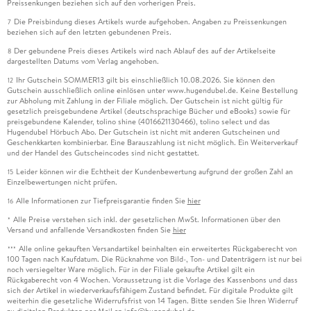
Preissenkungen beziehen sich auf den vorherigen Preis.
Die Preisbindung dieses Artikels wurde aufgehoben. Angaben zu Preissenkungen
7
beziehen sich auf den letzten gebundenen Preis.
Der gebundene Preis dieses Artikels wird nach Ablauf des auf der Artikelseite
8
dargestellten Datums vom Verlag angehoben.
Ihr Gutschein SOMMER13 gilt bis einschließlich 10.08.2026. Sie können den
12
Gutschein ausschließlich online einlösen unter www.hugendubel.de. Keine Bestellung
zur Abholung mit Zahlung in der Filiale möglich. Der Gutschein ist nicht gültig für
gesetzlich preisgebundene Artikel (deutschsprachige Bücher und eBooks) sowie für
preisgebundene Kalender, tolino shine (4016621130466), tolino select und das
Hugendubel Hörbuch Abo. Der Gutschein ist nicht mit anderen Gutscheinen und
Geschenkkarten kombinierbar. Eine Barauszahlung ist nicht möglich. Ein Weiterverkauf
und der Handel des Gutscheincodes sind nicht gestattet.
Leider können wir die Echtheit der Kundenbewertung aufgrund der großen Zahl an
15
Einzelbewertungen nicht prüfen.
Alle Informationen zur Tiefpreisgarantie finden Sie
hier
16
Alle Preise verstehen sich inkl. der gesetzlichen MwSt. Informationen über den
*
Versand und anfallende Versandkosten finden Sie
hier
Alle online gekauften Versandartikel beinhalten ein erweitertes Rückgaberecht von
***
100 Tagen nach Kaufdatum. Die Rücknahme von Bild-, Ton- und Datenträgern ist nur bei
noch versiegelter Ware möglich. Für in der Filiale gekaufte Artikel gilt ein
Rückgaberecht von 4 Wochen. Voraussetzung ist die Vorlage des Kassenbons und dass
sich der Artikel in wiederverkaufsfähigem Zustand befindet. Für digitale Produkte gilt
weiterhin die gesetzliche Widerrufsfrist von 14 Tagen. Bitte senden Sie Ihren Widerruf
zu digitalen Produkten per Mail an info@hugendubel.de.