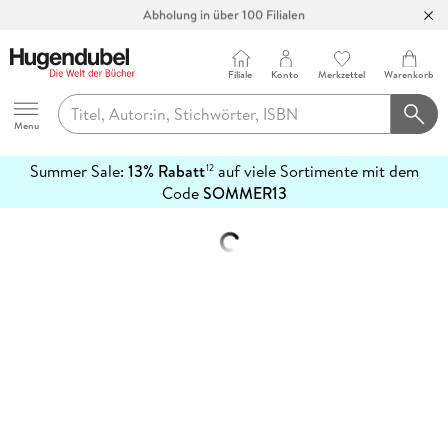
Abholung in über 100 Filialen
Filiale
Konto
Merkzettel
Warenkorb
Hugendubel
Menu
Summer Sale:
13% Rabatt
auf viele Sortimente mit dem
12
mehr
Code
SOMMER13
erfahren