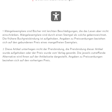
Mängelexemplare sind Bücher mit leichten Beschädigungen, die das Lesen aber nicht
1
einschränken. Mängelexemplare sind durch einen Stempel als solche gekennzeichnet.
Die frühere Buchpreisbindung ist aufgehoben. Angaben zu Preissenkungen beziehen
sich auf den gebundenen Preis eines mangelfreien Exemplars.
Diese Artikel unterliegen nicht der Preisbindung, die Preisbindung dieser Artikel
2
wurde aufgehoben oder der Preis wurde vom Verlag gesenkt. Die jeweils zutreffende
Alternative wird Ihnen auf der Artikelseite dargestellt. Angaben zu Preissenkungen
beziehen sich auf den vorherigen Preis.
Durch Öffnen der Leseprobe willigen Sie ein, dass Daten an den Anbieter der
3
Leseprobe übermittelt werden.
Der gebundene Preis dieses Artikels wird nach Ablauf des auf der Artikelseite
4
dargestellten Datums vom Verlag angehoben.
Der Preisvergleich bezieht sich auf die unverbindliche Preisempfehlung (UVP) des
5
Herstellers.
Der gebundene Preis dieses Artikels wurde vom Verlag gesenkt. Angaben zu
6
Preissenkungen beziehen sich auf den vorherigen Preis.
Die Preisbindung dieses Artikels wurde aufgehoben. Angaben zu Preissenkungen
7