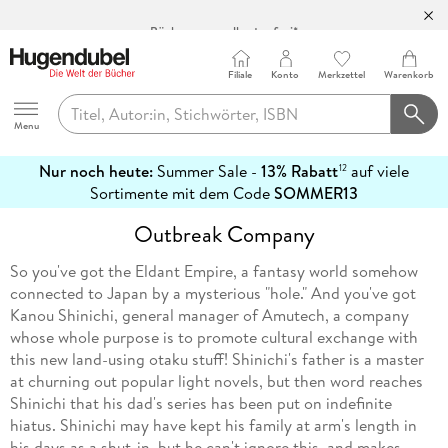
Bücher versandkostenfrei*
100 Tage Rückgaberecht***
Filiale
Konto
Merkzettel
Warenkorb
Abholung in über 100 Filialen
Hugendubel
Menu
Nur noch heute:
Summer Sale -
13% Rabatt
auf viele
12
mehr
Sortimente mit dem Code
SOMMER13
erfahren
Outbreak Company
So you've got the Eldant Empire, a fantasy world somehow
connected to Japan by a mysterious "hole." And you've got
Kanou Shinichi, general manager of Amutech, a company
whose whole purpose is to promote cultural exchange with
this new land-using otaku stuff! Shinichi's father is a master
at churning out popular light novels, but then word reaches
Shinichi that his dad's series has been put on indefinite
hiatus. Shinichi may have kept his family at arm's length in
his days as a shut-in, but he can't ignore this, and makes