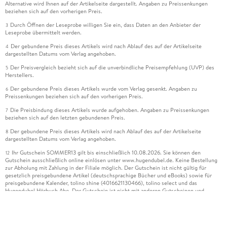
Alternative wird Ihnen auf der Artikelseite dargestellt. Angaben zu Preissenkungen
beziehen sich auf den vorherigen Preis.
Durch Öffnen der Leseprobe willigen Sie ein, dass Daten an den Anbieter der
3
Leseprobe übermittelt werden.
Der gebundene Preis dieses Artikels wird nach Ablauf des auf der Artikelseite
4
dargestellten Datums vom Verlag angehoben.
Der Preisvergleich bezieht sich auf die unverbindliche Preisempfehlung (UVP) des
5
Herstellers.
Der gebundene Preis dieses Artikels wurde vom Verlag gesenkt. Angaben zu
6
Preissenkungen beziehen sich auf den vorherigen Preis.
Die Preisbindung dieses Artikels wurde aufgehoben. Angaben zu Preissenkungen
7
beziehen sich auf den letzten gebundenen Preis.
Der gebundene Preis dieses Artikels wird nach Ablauf des auf der Artikelseite
8
dargestellten Datums vom Verlag angehoben.
Ihr Gutschein SOMMER13 gilt bis einschließlich 10.08.2026. Sie können den
12
Gutschein ausschließlich online einlösen unter www.hugendubel.de. Keine Bestellung
zur Abholung mit Zahlung in der Filiale möglich. Der Gutschein ist nicht gültig für
gesetzlich preisgebundene Artikel (deutschsprachige Bücher und eBooks) sowie für
preisgebundene Kalender, tolino shine (4016621130466), tolino select und das
Hugendubel Hörbuch Abo. Der Gutschein ist nicht mit anderen Gutscheinen und
Geschenkkarten kombinierbar. Eine Barauszahlung ist nicht möglich. Ein Weiterverkauf
und der Handel des Gutscheincodes sind nicht gestattet.
Leider können wir die Echtheit der Kundenbewertung aufgrund der großen Zahl an
15
Einzelbewertungen nicht prüfen.