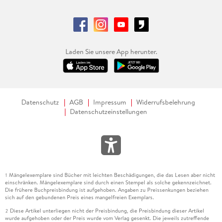
Laden Sie unsere App herunter.
Datenschutz
AGB
Impressum
Widerrufsbelehrung
Datenschutzeinstellungen
Mängelexemplare sind Bücher mit leichten Beschädigungen, die das Lesen aber nicht
1
einschränken. Mängelexemplare sind durch einen Stempel als solche gekennzeichnet.
Die frühere Buchpreisbindung ist aufgehoben. Angaben zu Preissenkungen beziehen
sich auf den gebundenen Preis eines mangelfreien Exemplars.
Diese Artikel unterliegen nicht der Preisbindung, die Preisbindung dieser Artikel
2
wurde aufgehoben oder der Preis wurde vom Verlag gesenkt. Die jeweils zutreffende