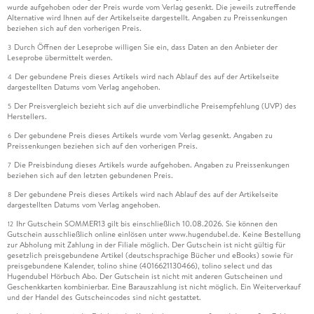
wurde aufgehoben oder der Preis wurde vom Verlag gesenkt. Die jeweils zutreffende
Alternative wird Ihnen auf der Artikelseite dargestellt. Angaben zu Preissenkungen
beziehen sich auf den vorherigen Preis.
Durch Öffnen der Leseprobe willigen Sie ein, dass Daten an den Anbieter der
3
Leseprobe übermittelt werden.
Der gebundene Preis dieses Artikels wird nach Ablauf des auf der Artikelseite
4
dargestellten Datums vom Verlag angehoben.
Der Preisvergleich bezieht sich auf die unverbindliche Preisempfehlung (UVP) des
5
Herstellers.
Der gebundene Preis dieses Artikels wurde vom Verlag gesenkt. Angaben zu
6
Preissenkungen beziehen sich auf den vorherigen Preis.
Die Preisbindung dieses Artikels wurde aufgehoben. Angaben zu Preissenkungen
7
beziehen sich auf den letzten gebundenen Preis.
Der gebundene Preis dieses Artikels wird nach Ablauf des auf der Artikelseite
8
dargestellten Datums vom Verlag angehoben.
Ihr Gutschein SOMMER13 gilt bis einschließlich 10.08.2026. Sie können den
12
Gutschein ausschließlich online einlösen unter www.hugendubel.de. Keine Bestellung
zur Abholung mit Zahlung in der Filiale möglich. Der Gutschein ist nicht gültig für
gesetzlich preisgebundene Artikel (deutschsprachige Bücher und eBooks) sowie für
preisgebundene Kalender, tolino shine (4016621130466), tolino select und das
Hugendubel Hörbuch Abo. Der Gutschein ist nicht mit anderen Gutscheinen und
Geschenkkarten kombinierbar. Eine Barauszahlung ist nicht möglich. Ein Weiterverkauf
und der Handel des Gutscheincodes sind nicht gestattet.