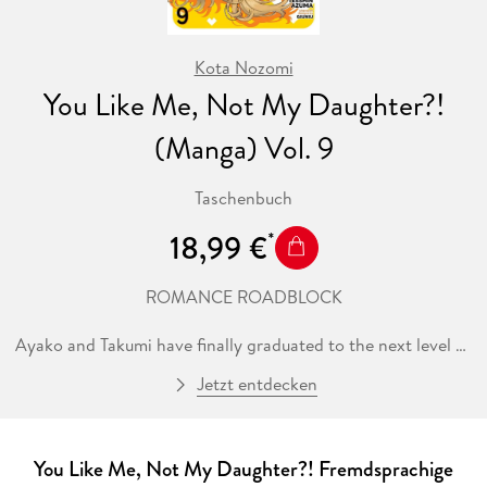
Kota Nozomi
You Like Me, Not My Daughter?!
(Manga) Vol. 9
Taschenbuch
18,99 €
ROMANCE ROADBLOCK
Ayako and Takumi have finally graduated to the next level of
their relationship and slept together. And even though the
Jetzt entdecken
first few times may have been a bit awkward, they enjoy the
closeness they feel with each other now that they are truly
intimate partners. But as they bask in the afterglow, Miu
unexpectedly arrives for a visit! Any other time, Ayako would
You Like Me, Not My Daughter?! Fremdsprachige