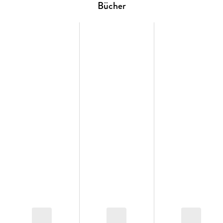
have been thrilled—except now she has to put her sex life on
Bücher
hold! Will Ayako have the heart to boot her beloved
daughter from her and Takumi’s Tokyo love nest?