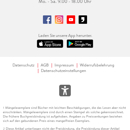
Mo. - Sa. 9.00 - 18.00 Uhr
Laden Sie unsere App herunter.
Datenschutz
AGB
Impressum
Widerrufsbelehrung
Datenschutzeinstellungen
Mängelexemplare sind Bücher mit leichten Beschädigungen, die das Lesen aber nicht
1
einschränken. Mängelexemplare sind durch einen Stempel als solche gekennzeichnet.
Die frühere Buchpreisbindung ist aufgehoben. Angaben zu Preissenkungen beziehen
sich auf den gebundenen Preis eines mangelfreien Exemplars.
Diese Artikel unterliegen nicht der Preisbindung, die Preisbindung dieser Artikel
2