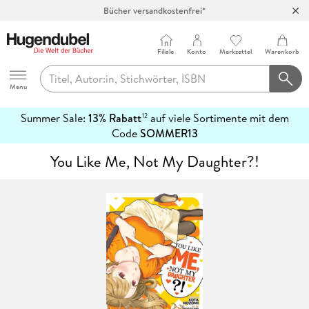
Bücher versandkostenfrei*
100 Tage Rückgaberecht***
Abholung in über 100 Filialen
Filiale
Konto
Merkzettel
Warenkorb
Hugendubel
Menu
Summer Sale:
13% Rabatt
auf viele Sortimente mit dem
12
mehr
Code
SOMMER13
erfahren
You Like Me, Not My Daughter?!