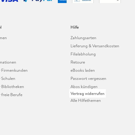
l
Hilfe
hmen
Zahlungsarten
Lieferung & Versandkosten
Filialabholung
mationen
Retoure
ür Firmenkunden
eBooks laden
r Schulen
Passwort vergessen
r Bibliotheken
Abos kündigen
Vertrag widerrufen
r freie Berufe
Alle Hilfethemen