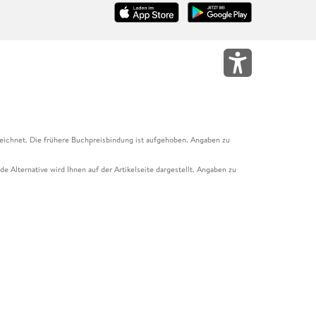
eichnet. Die frühere Buchpreisbindung ist aufgehoben. Angaben zu
e Alternative wird Ihnen auf der Artikelseite dargestellt. Angaben zu
ur Abholung mit Zahlung in der Filiale möglich. Der Gutschein ist nicht