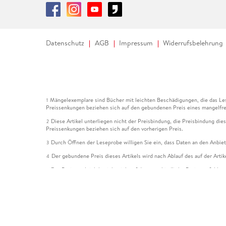
Datenschutz
AGB
Impressum
Widerrufsbelehrung
Mängelexemplare sind Bücher mit leichten Beschädigungen, die das Les
1
Preissenkungen beziehen sich auf den gebundenen Preis eines mangelfre
Diese Artikel unterliegen nicht der Preisbindung, die Preisbindung die
2
Preissenkungen beziehen sich auf den vorherigen Preis.
Durch Öffnen der Leseprobe willigen Sie ein, dass Daten an den Anbie
3
Der gebundene Preis dieses Artikels wird nach Ablauf des auf der Arti
4
Der Preisvergleich bezieht sich auf die unverbindliche Preisempfehlun
5
Der gebundene Preis dieses Artikels wurde vom Verlag gesenkt. Angabe
6
Die Preisbindung dieses Artikels wurde aufgehoben. Angaben zu Preis
7
Der gebundene Preis dieses Artikels wird nach Ablauf des auf der Arti
8
Ihr Gutschein SOMMER13 gilt bis einschließlich 10.08.2026. Sie könne
12