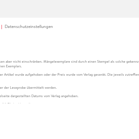
Datenschutzeinstellungen
en aber nicht einschränken. Mängelexemplare sind durch einen Stempel als solche gekennz
ien Exemplars.
ser Artikel wurde aufgehoben oder der Preis wurde vom Verlag gesenkt. Die jeweils zutreffend
ter der Leseprobe übermittelt werden.
kelseite dargestellten Datums vom Verlag angehoben.
g (UVP) des Herstellers.
n zu Preissenkungen beziehen sich auf den vorherigen Preis.
senkungen beziehen sich auf den letzten gebundenen Preis.
kelseite dargestellten Datums vom Verlag angehoben.
n den Gutschein ausschließlich online einlösen unter www.hugendubel.de. Keine Bestellung z