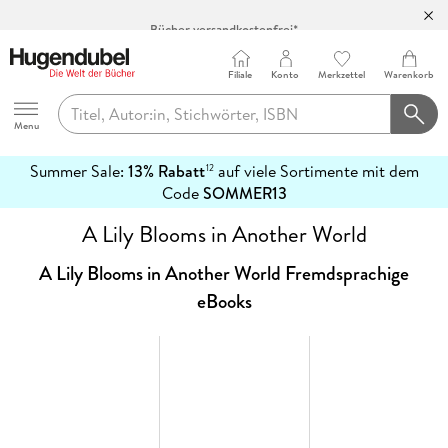
Bücher versandkostenfrei*
100 Tage Rückgaberecht***
Filiale
Konto
Merkzettel
Warenkorb
Abholung in über 100 Filialen
Hugendubel
Menu
Summer Sale:
13% Rabatt
auf viele Sortimente mit dem
12
mehr
Code
SOMMER13
erfahren
A Lily Blooms in Another World
A Lily Blooms in Another World Fremdsprachige
eBooks