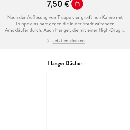
7,50 €
Nach der Auflösung von Truppe vier greift nun Kamio mit
Truppe eins hart gegen die in der Stadt wütenden
Amokläufer durch. Auch Hanger, die mit einer High-Drug in
Berührung gekommen sind, geraten ins Visier der Truppe.
Jetzt entdecken
Währenddessen erstellen Hajime, Onukita und Zemu einen
Plan, wie sie Hibiki, Hashima und Zeroichi wieder ins Team
zurückholen können. Mit ihnen zusammen sollte die Gruppe
stark genug sein, um Kyubi außer Gefecht zu setzen. Ein
Hanger Bücher
riskantes Vorhaben, das so einige Opfer fordern wird . . .