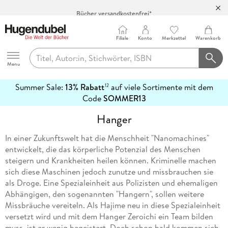
Bücher versandkostenfrei*
100 Tage Rückgaberecht***
Abholung in über 100 Filialen
Filiale
Konto
Merkzettel
Warenkorb
Hugendubel
Menu
Summer Sale:
13% Rabatt
auf viele Sortimente mit dem
12
mehr
Code
SOMMER13
erfahren
Hanger
In einer Zukunftswelt hat die Menschheit "Nanomachines"
entwickelt, die das körperliche Potenzial des Menschen
steigern und Krankheiten heilen können. Kriminelle machen
sich diese Maschinen jedoch zunutze und missbrauchen sie
als Droge. Eine Spezialeinheit aus Polizisten und ehemaligen
Abhängigen, den sogenannten "Hangern", sollen weitere
Missbräuche vereiteln. Als Hajime neu in diese Spezialeinheit
versetzt wird und mit dem Hanger Zeroichi ein Team bilden
muss, ist er wenig begeistert. Doch schon bald kommen sich