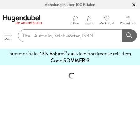
Abholung in über 100 Filialen
Filiale
Konto
Merkzettel
Warenkorb
Hugendubel
Menu
Summer Sale:
13% Rabatt
auf viele Sortimente mit dem
12
mehr
Code
SOMMER13
erfahren