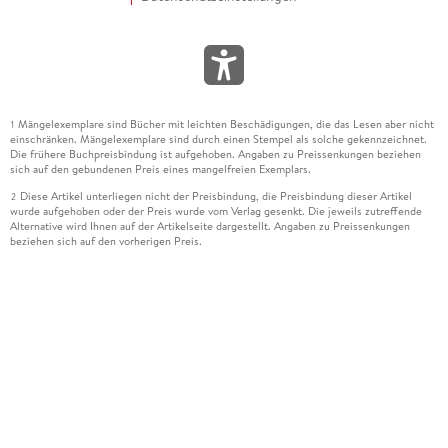
Mängelexemplare sind Bücher mit leichten Beschädigungen, die das Lesen aber nicht
1
einschränken. Mängelexemplare sind durch einen Stempel als solche gekennzeichnet.
Die frühere Buchpreisbindung ist aufgehoben. Angaben zu Preissenkungen beziehen
sich auf den gebundenen Preis eines mangelfreien Exemplars.
Diese Artikel unterliegen nicht der Preisbindung, die Preisbindung dieser Artikel
2
wurde aufgehoben oder der Preis wurde vom Verlag gesenkt. Die jeweils zutreffende
Alternative wird Ihnen auf der Artikelseite dargestellt. Angaben zu Preissenkungen
beziehen sich auf den vorherigen Preis.
Durch Öffnen der Leseprobe willigen Sie ein, dass Daten an den Anbieter der
3
Leseprobe übermittelt werden.
Der gebundene Preis dieses Artikels wird nach Ablauf des auf der Artikelseite
4
dargestellten Datums vom Verlag angehoben.
Der Preisvergleich bezieht sich auf die unverbindliche Preisempfehlung (UVP) des
5
Herstellers.
Der gebundene Preis dieses Artikels wurde vom Verlag gesenkt. Angaben zu
6
Preissenkungen beziehen sich auf den vorherigen Preis.
Die Preisbindung dieses Artikels wurde aufgehoben. Angaben zu Preissenkungen
7