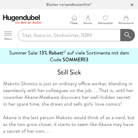
Bücher versandkostenfrei*
100 Tage Rückgaberecht***
Abholung in über 100 Filialen
Filiale
Konto
Merkzettel
Warenkorb
Hugendubel
Menu
Summer Sale:
13% Rabatt
auf viele Sortimente mit dem
12
mehr
Code
SOMMER13
erfahren
Still Sick
Makoto Shimizu is just an ordinary office worker, blending in
seamlessly with her colleagues on the job. . . That is, until her
coworker Akane Maekawa discovers her well-hidden secret:
in her spare time, she draws and sells girls' love comics!
Akane is the last person Makoto would think of as a nerd, but
as the two grow closer, it starts to seem like Akane may have
a secret of her own. . .