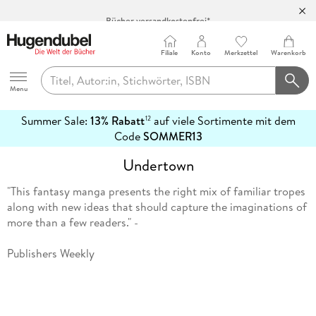
Bücher versandkostenfrei*
100 Tage Rückgaberecht***
Filiale
Konto
Merkzettel
Warenkorb
Abholung in über 100 Filialen
Hugendubel
Menu
Summer Sale:
13% Rabatt
auf viele Sortimente mit dem
12
mehr
Code
SOMMER13
erfahren
Undertown
"This fantasy manga presents the right mix of familiar tropes
along with new ideas that should capture the imaginations of
more than a few readers." -
Publishers Weekly