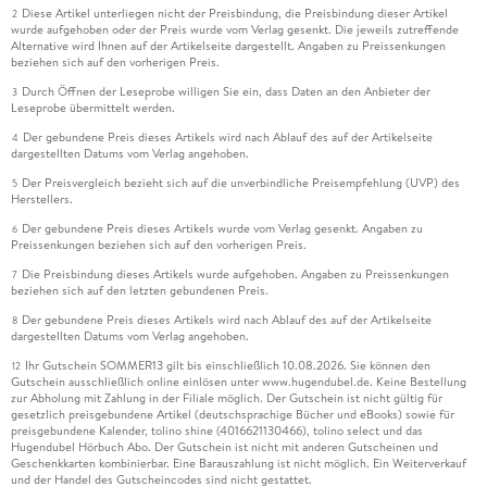
Diese Artikel unterliegen nicht der Preisbindung, die Preisbindung dieser Artikel
2
wurde aufgehoben oder der Preis wurde vom Verlag gesenkt. Die jeweils zutreffende
Alternative wird Ihnen auf der Artikelseite dargestellt. Angaben zu Preissenkungen
beziehen sich auf den vorherigen Preis.
Durch Öffnen der Leseprobe willigen Sie ein, dass Daten an den Anbieter der
3
Leseprobe übermittelt werden.
Der gebundene Preis dieses Artikels wird nach Ablauf des auf der Artikelseite
4
dargestellten Datums vom Verlag angehoben.
Der Preisvergleich bezieht sich auf die unverbindliche Preisempfehlung (UVP) des
5
Herstellers.
Der gebundene Preis dieses Artikels wurde vom Verlag gesenkt. Angaben zu
6
Preissenkungen beziehen sich auf den vorherigen Preis.
Die Preisbindung dieses Artikels wurde aufgehoben. Angaben zu Preissenkungen
7
beziehen sich auf den letzten gebundenen Preis.
Der gebundene Preis dieses Artikels wird nach Ablauf des auf der Artikelseite
8
dargestellten Datums vom Verlag angehoben.
Ihr Gutschein SOMMER13 gilt bis einschließlich 10.08.2026. Sie können den
12
Gutschein ausschließlich online einlösen unter www.hugendubel.de. Keine Bestellung
zur Abholung mit Zahlung in der Filiale möglich. Der Gutschein ist nicht gültig für
gesetzlich preisgebundene Artikel (deutschsprachige Bücher und eBooks) sowie für
preisgebundene Kalender, tolino shine (4016621130466), tolino select und das
Hugendubel Hörbuch Abo. Der Gutschein ist nicht mit anderen Gutscheinen und
Geschenkkarten kombinierbar. Eine Barauszahlung ist nicht möglich. Ein Weiterverkauf
und der Handel des Gutscheincodes sind nicht gestattet.