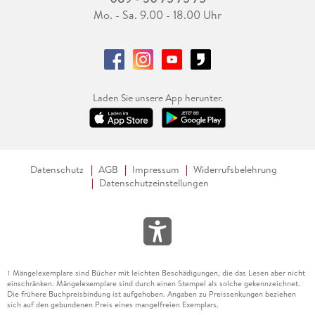
Mo. - Sa. 9.00 - 18.00 Uhr
Laden Sie unsere App herunter.
Datenschutz
AGB
Impressum
Widerrufsbelehrung
Datenschutzeinstellungen
Mängelexemplare sind Bücher mit leichten Beschädigungen, die das Lesen aber nicht
1
einschränken. Mängelexemplare sind durch einen Stempel als solche gekennzeichnet.
Die frühere Buchpreisbindung ist aufgehoben. Angaben zu Preissenkungen beziehen
sich auf den gebundenen Preis eines mangelfreien Exemplars.