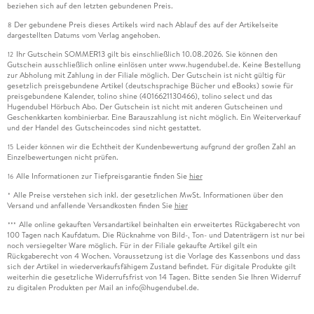
beziehen sich auf den letzten gebundenen Preis.
Der gebundene Preis dieses Artikels wird nach Ablauf des auf der Artikelseite
8
dargestellten Datums vom Verlag angehoben.
Ihr Gutschein SOMMER13 gilt bis einschließlich 10.08.2026. Sie können den
12
Gutschein ausschließlich online einlösen unter www.hugendubel.de. Keine Bestellung
zur Abholung mit Zahlung in der Filiale möglich. Der Gutschein ist nicht gültig für
gesetzlich preisgebundene Artikel (deutschsprachige Bücher und eBooks) sowie für
preisgebundene Kalender, tolino shine (4016621130466), tolino select und das
Hugendubel Hörbuch Abo. Der Gutschein ist nicht mit anderen Gutscheinen und
Geschenkkarten kombinierbar. Eine Barauszahlung ist nicht möglich. Ein Weiterverkauf
und der Handel des Gutscheincodes sind nicht gestattet.
Leider können wir die Echtheit der Kundenbewertung aufgrund der großen Zahl an
15
Einzelbewertungen nicht prüfen.
Alle Informationen zur Tiefpreisgarantie finden Sie
hier
16
Alle Preise verstehen sich inkl. der gesetzlichen MwSt. Informationen über den
*
Versand und anfallende Versandkosten finden Sie
hier
Alle online gekauften Versandartikel beinhalten ein erweitertes Rückgaberecht von
***
100 Tagen nach Kaufdatum. Die Rücknahme von Bild-, Ton- und Datenträgern ist nur bei
noch versiegelter Ware möglich. Für in der Filiale gekaufte Artikel gilt ein
Rückgaberecht von 4 Wochen. Voraussetzung ist die Vorlage des Kassenbons und dass
sich der Artikel in wiederverkaufsfähigem Zustand befindet. Für digitale Produkte gilt
weiterhin die gesetzliche Widerrufsfrist von 14 Tagen. Bitte senden Sie Ihren Widerruf
zu digitalen Produkten per Mail an info@hugendubel.de.