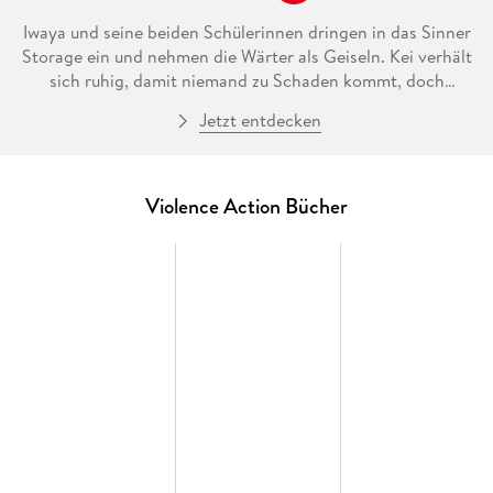
Iwaya und seine beiden Schülerinnen dringen in das Sinner
Storage ein und nehmen die Wärter als Geiseln. Kei verhält
sich ruhig, damit niemand zu Schaden kommt, doch
irgendwie passt ihr das Ganze nicht. Wird sie einen Weg
Jetzt entdecken
finden, das durchgeknallte Trio auszuschalten?
Violence Action Bücher