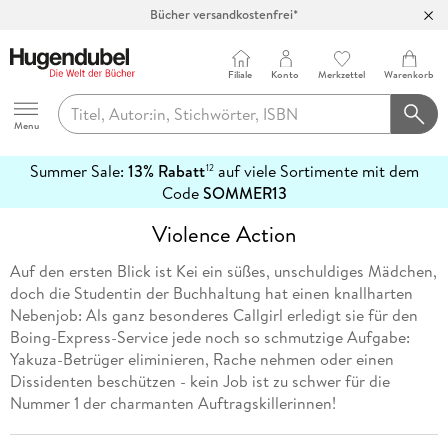
Bücher versandkostenfrei*
100 Tage Rückgaberecht***
Abholung in über 100 Filialen
Filiale
Konto
Merkzettel
Warenkorb
Hugendubel
Menu
Summer Sale:
13% Rabatt
auf viele Sortimente mit dem
12
mehr
Code
SOMMER13
erfahren
Violence Action
Auf den ersten Blick ist Kei ein süßes, unschuldiges Mädchen,
doch die Studentin der Buchhaltung hat einen knallharten
Nebenjob: Als ganz besonderes Callgirl erledigt sie für den
Boing-Express-Service jede noch so schmutzige Aufgabe:
Yakuza-Betrüger eliminieren, Rache nehmen oder einen
Dissidenten beschützen - kein Job ist zu schwer für die
Nummer 1 der charmanten Auftragskillerinnen!