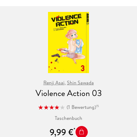
Renji Asai
,
Shin Sawada
Violence Action 03
(
1
Bewertung
)
15
Taschenbuch
9,99 €