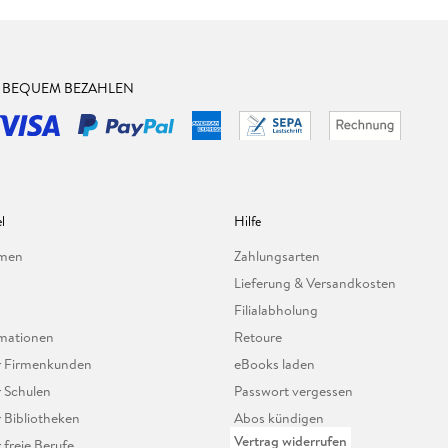
& BEQUEM BEZAHLEN
l
Hilfe
hmen
Zahlungsarten
Lieferung & Versandkosten
Filialabholung
mationen
Retoure
ür Firmenkunden
eBooks laden
r Schulen
Passwort vergessen
r Bibliotheken
Abos kündigen
Vertrag widerrufen
r freie Berufe