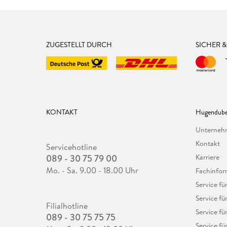
ZUGESTELLT DURCH
SICHER 
KONTAKT
Hugendube
Unterne
Kontakt
Servicehotline
089 - 30 75 79 00
Karriere
Mo. - Sa. 9.00 - 18.00 Uhr
Fachinfor
Service f
Service fü
Filialhotline
Service fü
089 - 30 75 75 75
Service fü