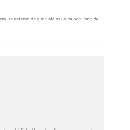
tera, se enteran de que Gaia es un mundo lleno de
matura del Sol a Nova, los últimos supervivientes