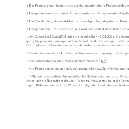
Der Preisvergleich bezieht sich auf die unverbindliche Preisempfehlun
5
Der gebundene Preis dieses Artikels wurde vom Verlag gesenkt. Angabe
6
Die Preisbindung dieses Artikels wurde aufgehoben. Angaben zu Preis
7
Der gebundene Preis dieses Artikels wird nach Ablauf des auf der Arti
8
Ihr Gutschein SOMMER13 gilt bis einschließlich 10.08.2026. Sie könne
12
gültig für gesetzlich preisgebundene Artikel (deutschsprachige Bücher 
Gutscheinen und Geschenkkarten kombinierbar. Eine Barauszahlung ist ni
Leider können wir die Echtheit der Kundenbewertung aufgrund der gro
15
Alle Informationen zur Tiefpreisgarantie finden Sie
hier
16
Alle Preise verstehen sich inkl. der gesetzlichen MwSt. Informationen 
*
Alle online gekauften Versandartikel beinhalten ein erweitertes Rück
***
Artikel gilt ein Rückgaberecht von 4 Wochen. Voraussetzung ist die Vorlag
Tagen. Bitte senden Sie Ihren Widerruf zu digitalen Produkten per Mail 