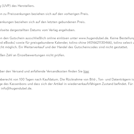
g (UVP) des Herstellers.
n zu Preissenkungen beziehen sich auf den vorherigen Preis.
senkungen beziehen sich auf den letzten gebundenen Preis.
kelseite dargestellten Datums vom Verlag angehoben.
n den Gutschein ausschließlich online einlösen unter www.hugendubel.de. Keine Bestellung z
und eBooks) sowie für preisgebundene Kalender, tolino shine (4016621130466), tolino selec
cht möglich. Ein Weiterverkauf und der Handel des Gutscheincodes sind nicht gestattet.
ßen Zahl an Einzelbewertungen nicht prüfen.
über den Versand und anfallende Versandkosten finden Sie
hier
gaberecht von 100 Tagen nach Kaufdatum. Die Rücknahme von Bild-, Ton- und Datenträgern ist 
e des Kassenbons und dass sich der Artikel in wiederverkaufsfähigem Zustand befindet. Für d
an info@hugendubel.de.