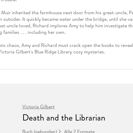
Fremdsprachige Bücher
n Lernhilfen
 Jugendbücher
eiber
Hörbuch Downloads im Bundle
cher
 Vergleich
 Puzzlezubehör
Lernen
New Adult
STABILO
Taschenbücher
uir inherited the farmhouse next door from his great-uncle, Pau
hilfen
hriller
 Backen
er
lender
Ratgeber
 outsider. It quickly became water under the bridge, until she va
op
t-uncle loved, Richard implores Amy to help him investigate the 
hriller
Romance
 families . . . including her own.
Sachbücher
precher:innen
Science Fiction
to chaos, Amy and Richard must crack open the books to reveal a
Victoria Gilbert's Blue Ridge Library cozy mysteries.
Fremdsprachige Bücher
Victoria Gilbert
Death and the Librarian
Alle 2 Formate
Buch (gebunden)