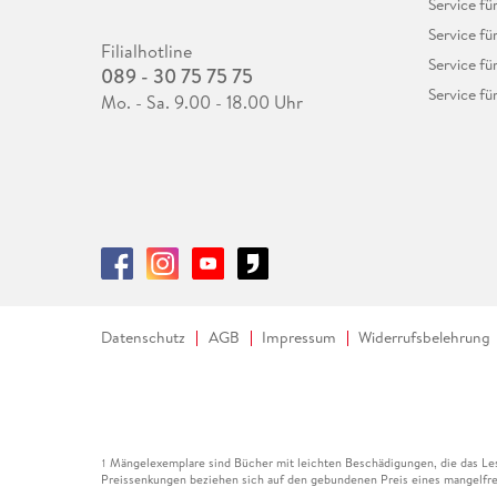
Service f
Service fü
Filialhotline
Service fü
089 - 30 75 75 75
Service fü
Mo. - Sa. 9.00 - 18.00 Uhr
Datenschutz
AGB
Impressum
Widerrufsbelehrung
Mängelexemplare sind Bücher mit leichten Beschädigungen, die das Les
1
Preissenkungen beziehen sich auf den gebundenen Preis eines mangelfre