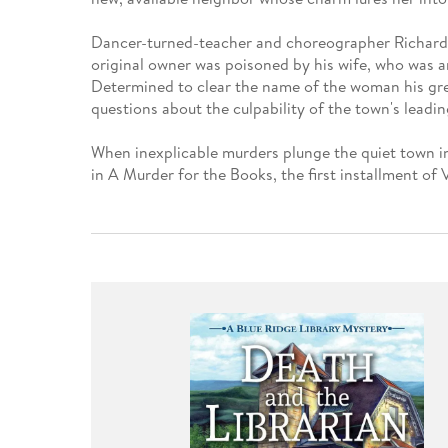
Leseempfehlung
eBook Abonnement
Postkarten
Westerman
Kinder- &
Kugelschr
Hörbuchsprecher
Günstige Spielwaren
Wochenkalender
Kinderbü
Romane
Geräte im
Puzzles &
Schule & 
Dancer-turned-teacher and choreographer Richard M
Buchtrends auf Social Media
eBooks verschenken
Klett Lern
Krimis & T
Buchkalender
Kochen &
Sachbüch
Sprachka
original owner was poisoned by his wife, who was an
büchermenschen
Duden Sh
Romane
Determined to clear the name of the woman his grea
Krimis & T
questions about the culpability of the town's leading
Top Autor:innen
Hörspiele
Manga
Top Serien
Hörbuchs
When inexplicable murders plunge the quiet town in
Gebrauchtbuch
in A Murder for the Books, the first installment of 