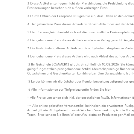
Diese Artikel unterliegen nicht der Preisbindung, die Preisbindung die
2
Preissenkungen beziehen sich auf den vorherigen Preis.
Durch Öffnen der Leseprobe willigen Sie ein, dass Daten an den Anbie
3
Der gebundene Preis dieses Artikels wird nach Ablauf des auf der Arti
4
Der Preisvergleich bezieht sich auf die unverbindliche Preisempfehlun
5
Der gebundene Preis dieses Artikels wurde vom Verlag gesenkt. Angabe
6
Die Preisbindung dieses Artikels wurde aufgehoben. Angaben zu Preis
7
Der gebundene Preis dieses Artikels wird nach Ablauf des auf der Arti
8
Ihr Gutschein SOMMER13 gilt bis einschließlich 10.08.2026. Sie könne
12
gültig für gesetzlich preisgebundene Artikel (deutschsprachige Bücher 
Gutscheinen und Geschenkkarten kombinierbar. Eine Barauszahlung ist ni
Leider können wir die Echtheit der Kundenbewertung aufgrund der gro
15
Alle Informationen zur Tiefpreisgarantie finden Sie
hier
16
Alle Preise verstehen sich inkl. der gesetzlichen MwSt. Informationen 
*
Alle online gekauften Versandartikel beinhalten ein erweitertes Rück
***
Artikel gilt ein Rückgaberecht von 4 Wochen. Voraussetzung ist die Vorlag
Tagen. Bitte senden Sie Ihren Widerruf zu digitalen Produkten per Mail 