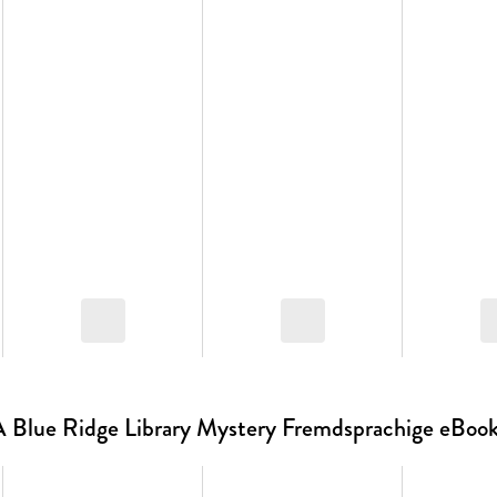
With family and friends harboring suspicions about 
trust in his innocence, she must fight to uncover the t
 Blue Ridge Library Mystery Fremdsprachige eBoo