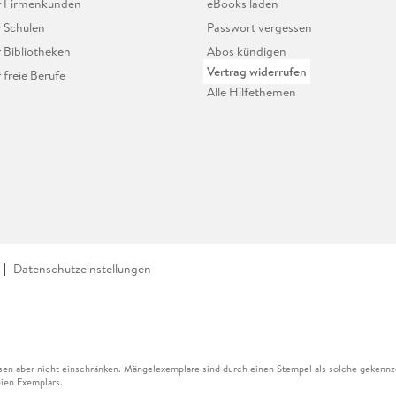
ür Firmenkunden
eBooks laden
r Schulen
Passwort vergessen
r Bibliotheken
Abos kündigen
Vertrag widerrufen
r freie Berufe
Alle Hilfethemen
Datenschutzeinstellungen
en aber nicht einschränken. Mängelexemplare sind durch einen Stempel als solche gekennz
ien Exemplars.