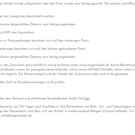
ser Artikel wurde aufgehoben oder der Preis wurde vom Verlag gesenkt. Die jeweils zutreffend
ter der Leseprobe übermittelt werden.
kelseite dargestellten Datums vom Verlag angehoben.
g (UVP) des Herstellers.
n zu Preissenkungen beziehen sich auf den vorherigen Preis.
senkungen beziehen sich auf den letzten gebundenen Preis.
kelseite dargestellten Datums vom Verlag angehoben.
n den Gutschein ausschließlich online einlösen unter www.hugendubel.de. Keine Bestellung z
und eBooks) sowie für preisgebundene Kalender, tolino shine (4016621130466), tolino selec
cht möglich. Ein Weiterverkauf und der Handel des Gutscheincodes sind nicht gestattet.
ßen Zahl an Einzelbewertungen nicht prüfen.
über den Versand und anfallende Versandkosten finden Sie
hier
gaberecht von 100 Tagen nach Kaufdatum. Die Rücknahme von Bild-, Ton- und Datenträgern ist 
e des Kassenbons und dass sich der Artikel in wiederverkaufsfähigem Zustand befindet. Für d
an info@hugendubel.de.