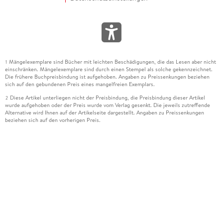
Mängelexemplare sind Bücher mit leichten Beschädigungen, die das Lesen aber nicht
1
einschränken. Mängelexemplare sind durch einen Stempel als solche gekennzeichnet.
Die frühere Buchpreisbindung ist aufgehoben. Angaben zu Preissenkungen beziehen
sich auf den gebundenen Preis eines mangelfreien Exemplars.
Diese Artikel unterliegen nicht der Preisbindung, die Preisbindung dieser Artikel
2
wurde aufgehoben oder der Preis wurde vom Verlag gesenkt. Die jeweils zutreffende
Alternative wird Ihnen auf der Artikelseite dargestellt. Angaben zu Preissenkungen
beziehen sich auf den vorherigen Preis.
Durch Öffnen der Leseprobe willigen Sie ein, dass Daten an den Anbieter der
3
Leseprobe übermittelt werden.
Der gebundene Preis dieses Artikels wird nach Ablauf des auf der Artikelseite
4
dargestellten Datums vom Verlag angehoben.
Der Preisvergleich bezieht sich auf die unverbindliche Preisempfehlung (UVP) des
5
Herstellers.
Der gebundene Preis dieses Artikels wurde vom Verlag gesenkt. Angaben zu
6
Preissenkungen beziehen sich auf den vorherigen Preis.
Die Preisbindung dieses Artikels wurde aufgehoben. Angaben zu Preissenkungen
7