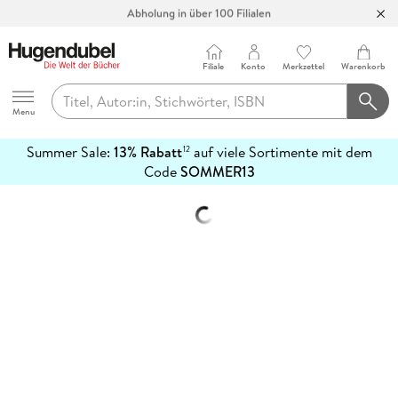
Abholung in über 100 Filialen
Filiale
Konto
Merkzettel
Warenkorb
Hugendubel
Menu
Summer Sale:
13% Rabatt
auf viele Sortimente mit dem
12
mehr
Code
SOMMER13
erfahren