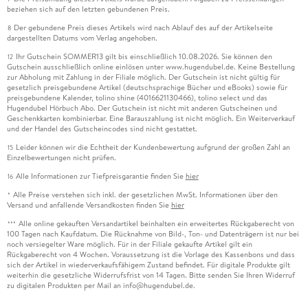
beziehen sich auf den letzten gebundenen Preis.
Der gebundene Preis dieses Artikels wird nach Ablauf des auf der Artikelseite
8
dargestellten Datums vom Verlag angehoben.
Ihr Gutschein SOMMER13 gilt bis einschließlich 10.08.2026. Sie können den
12
Gutschein ausschließlich online einlösen unter www.hugendubel.de. Keine Bestellung
zur Abholung mit Zahlung in der Filiale möglich. Der Gutschein ist nicht gültig für
gesetzlich preisgebundene Artikel (deutschsprachige Bücher und eBooks) sowie für
preisgebundene Kalender, tolino shine (4016621130466), tolino select und das
Hugendubel Hörbuch Abo. Der Gutschein ist nicht mit anderen Gutscheinen und
Geschenkkarten kombinierbar. Eine Barauszahlung ist nicht möglich. Ein Weiterverkauf
und der Handel des Gutscheincodes sind nicht gestattet.
Leider können wir die Echtheit der Kundenbewertung aufgrund der großen Zahl an
15
Einzelbewertungen nicht prüfen.
Alle Informationen zur Tiefpreisgarantie finden Sie
hier
16
Alle Preise verstehen sich inkl. der gesetzlichen MwSt. Informationen über den
*
Versand und anfallende Versandkosten finden Sie
hier
Alle online gekauften Versandartikel beinhalten ein erweitertes Rückgaberecht von
***
100 Tagen nach Kaufdatum. Die Rücknahme von Bild-, Ton- und Datenträgern ist nur bei
noch versiegelter Ware möglich. Für in der Filiale gekaufte Artikel gilt ein
Rückgaberecht von 4 Wochen. Voraussetzung ist die Vorlage des Kassenbons und dass
sich der Artikel in wiederverkaufsfähigem Zustand befindet. Für digitale Produkte gilt
weiterhin die gesetzliche Widerrufsfrist von 14 Tagen. Bitte senden Sie Ihren Widerruf
zu digitalen Produkten per Mail an info@hugendubel.de.