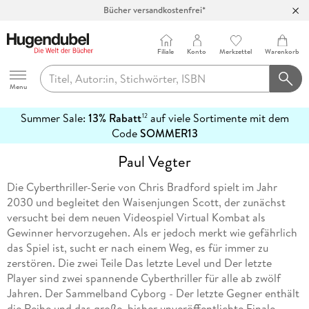
Bücher versandkostenfrei*
100 Tage Rückgaberecht***
Abholung in über 100 Filialen
Filiale
Konto
Merkzettel
Warenkorb
Hugendubel
Menu
Summer Sale:
13% Rabatt
auf viele Sortimente mit dem
12
mehr
Code
SOMMER13
erfahren
Paul Vegter
Die Cyberthriller-Serie von Chris Bradford spielt im Jahr
2030 und begleitet den Waisenjungen Scott, der zunächst
versucht bei dem neuen Videospiel Virtual Kombat als
Gewinner hervorzugehen. Als er jedoch merkt wie gefährlich
das Spiel ist, sucht er nach einem Weg, es für immer zu
zerstören. Die zwei Teile Das letzte Level und Der letzte
Player sind zwei spannende Cyberthriller für alle ab zwölf
Jahren. Der Sammelband Cyborg - Der letzte Gegner enthält
die Reihe und das große, bisher unveröffentlichte Finale.