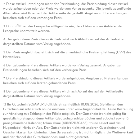
Diese Artikel unterliegen nicht der Preisbindung, die Preisbindung dieser Artikel
2
wurde aufgehoben oder der Preis wurde vom Verlag gesenkt. Die jeweils zutreffende
Alternative wird Ihnen auf der Artikelseite dargestellt. Angaben zu Preissenkungen
beziehen sich auf den vorherigen Preis.
Durch Öffnen der Leseprobe willigen Sie ein, dass Daten an den Anbieter der
3
Leseprobe übermittelt werden.
Der gebundene Preis dieses Artikels wird nach Ablauf des auf der Artikelseite
4
dargestellten Datums vom Verlag angehoben.
Der Preisvergleich bezieht sich auf die unverbindliche Preisempfehlung (UVP) des
5
Herstellers.
Der gebundene Preis dieses Artikels wurde vom Verlag gesenkt. Angaben zu
6
Preissenkungen beziehen sich auf den vorherigen Preis.
Die Preisbindung dieses Artikels wurde aufgehoben. Angaben zu Preissenkungen
7
beziehen sich auf den letzten gebundenen Preis.
Der gebundene Preis dieses Artikels wird nach Ablauf des auf der Artikelseite
8
dargestellten Datums vom Verlag angehoben.
Ihr Gutschein SOMMER13 gilt bis einschließlich 10.08.2026. Sie können den
12
Gutschein ausschließlich online einlösen unter www.hugendubel.de. Keine Bestellung
zur Abholung mit Zahlung in der Filiale möglich. Der Gutschein ist nicht gültig für
gesetzlich preisgebundene Artikel (deutschsprachige Bücher und eBooks) sowie für
preisgebundene Kalender, tolino shine (4016621130466), tolino select und das
Hugendubel Hörbuch Abo. Der Gutschein ist nicht mit anderen Gutscheinen und
Geschenkkarten kombinierbar. Eine Barauszahlung ist nicht möglich. Ein Weiterverkauf
und der Handel des Gutscheincodes sind nicht gestattet.