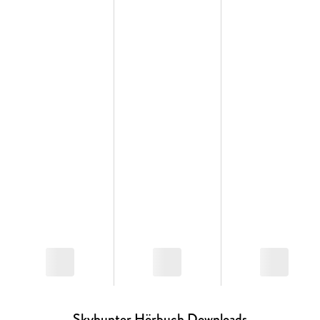
Band 2: Skyhunter - A Shining Rise
Die Bände sind nicht unabhängig voneinander lesbar.
Skyhunter Hörbuch Downloads