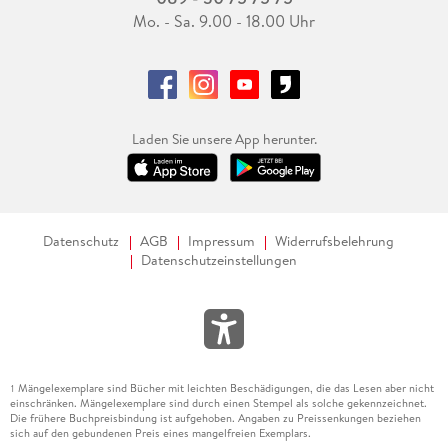
Mo. - Sa. 9.00 - 18.00 Uhr
Laden Sie unsere App herunter.
Datenschutz
AGB
Impressum
Widerrufsbelehrung
Datenschutzeinstellungen
Mängelexemplare sind Bücher mit leichten Beschädigungen, die das Lesen aber nicht
1
einschränken. Mängelexemplare sind durch einen Stempel als solche gekennzeichnet.
Die frühere Buchpreisbindung ist aufgehoben. Angaben zu Preissenkungen beziehen
sich auf den gebundenen Preis eines mangelfreien Exemplars.