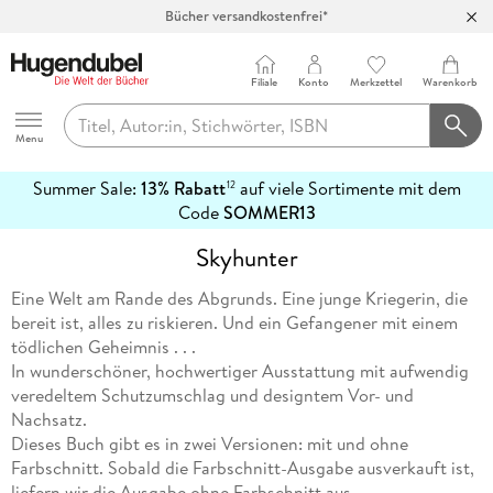
Bücher versandkostenfrei*
100 Tage Rückgaberecht***
Abholung in über 100 Filialen
Filiale
Konto
Merkzettel
Warenkorb
Hugendubel
Menu
Summer Sale:
13% Rabatt
auf viele Sortimente mit dem
12
mehr
Code
SOMMER13
erfahren
Skyhunter
Eine Welt am Rande des Abgrunds. Eine junge Kriegerin, die
bereit ist, alles zu riskieren. Und ein Gefangener mit einem
tödlichen Geheimnis . . .
In wunderschöner, hochwertiger Ausstattung mit aufwendig
veredeltem Schutzumschlag und designtem Vor- und
Nachsatz.
Dieses Buch gibt es in zwei Versionen: mit und ohne
Farbschnitt. Sobald die Farbschnitt-Ausgabe ausverkauft ist,
liefern wir die Ausgabe ohne Farbschnitt aus.