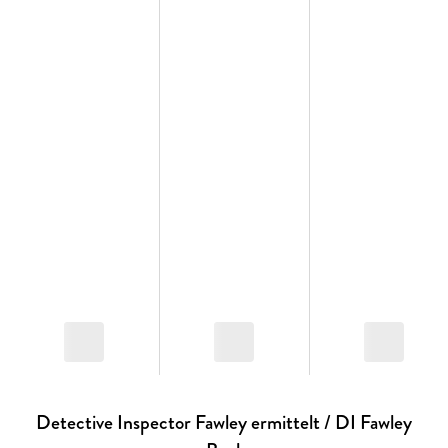
Bestsellerautorin Cara Hunter fesselnd und vielschichtig zugleich
Detective Inspector Fawley ermittelt / DI Fawley