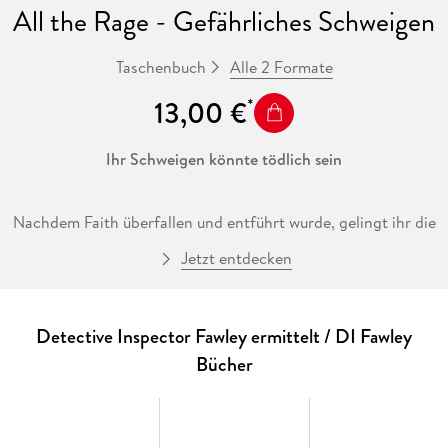
All the Rage - Gefährliches Schweigen
Alle 2 Formate
Taschenbuch
13,00 €
Ihr Schweigen könnte tödlich sein
Nachdem Faith überfallen und entführt wurde, gelingt ihr die
Flucht. Die Polizei in Oxford braucht dringend ihre Hilfe, um
Jetzt entdecken
den Entführer zu fassen, zumal es scheint, als würde das
Mädchen ihn kennen. Doch das Mädchen ist nicht bereit zu
helfen und spielt das Ereignis herunter. DI Adam Fawleys
Ermittlungen stecken in einer Sackgasse. Als ein weiteres
Detective Inspector Fawley ermittelt / DI Fawley
Mädchen unter den gleichen Umständen verschwindet,
Bücher
erkennt er ein beunruhigendes Muster und eine Verbindung
zu etwas, das lange in seiner Vergangenheit vergraben war
Der vierte Fall für Adam Fawley von der Sunday-Times-