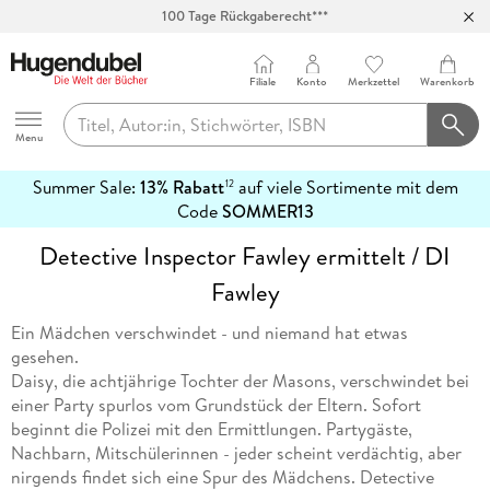
100 Tage Rückgaberecht***
Abholung in über 100 Filialen
Filiale
Konto
Merkzettel
Warenkorb
Hugendubel
Menu
Summer Sale:
13% Rabatt
auf viele Sortimente mit dem
12
mehr
Code
SOMMER13
erfahren
Detective Inspector Fawley ermittelt / DI
Fawley
Ein Mädchen verschwindet - und niemand hat etwas
gesehen.
Daisy, die achtjährige Tochter der Masons, verschwindet bei
einer Party spurlos vom Grundstück der Eltern. Sofort
beginnt die Polizei mit den Ermittlungen. Partygäste,
Nachbarn, Mitschülerinnen - jeder scheint verdächtig, aber
nirgends findet sich eine Spur des Mädchens. Detective