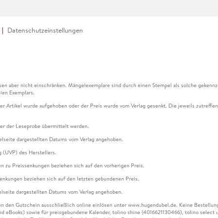
Datenschutzeinstellungen
en aber nicht einschränken. Mängelexemplare sind durch einen Stempel als solche gekennz
ien Exemplars.
ser Artikel wurde aufgehoben oder der Preis wurde vom Verlag gesenkt. Die jeweils zutreffend
ter der Leseprobe übermittelt werden.
kelseite dargestellten Datums vom Verlag angehoben.
g (UVP) des Herstellers.
n zu Preissenkungen beziehen sich auf den vorherigen Preis.
senkungen beziehen sich auf den letzten gebundenen Preis.
kelseite dargestellten Datums vom Verlag angehoben.
n den Gutschein ausschließlich online einlösen unter www.hugendubel.de. Keine Bestellung z
und eBooks) sowie für preisgebundene Kalender, tolino shine (4016621130466), tolino selec