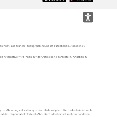
eichnet. Die frühere Buchpreisbindung ist aufgehoben. Angaben zu
e Alternative wird Ihnen auf der Artikelseite dargestellt. Angaben zu
ur Abholung mit Zahlung in der Filiale möglich. Der Gutschein ist nicht
t und das Hugendubel Hörbuch Abo. Der Gutschein ist nicht mit anderen