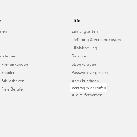
l
Hilfe
hmen
Zahlungsarten
Lieferung & Versandkosten
Filialabholung
mationen
Retoure
ür Firmenkunden
eBooks laden
r Schulen
Passwort vergessen
r Bibliotheken
Abos kündigen
Vertrag widerrufen
r freie Berufe
Alle Hilfethemen