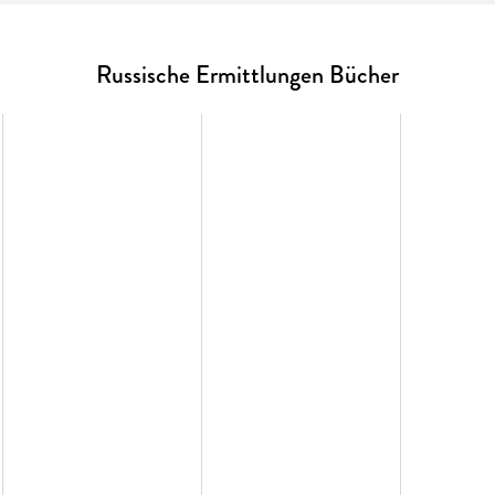
"Das ist große Kriminalliteratur!" Literaturen
"Unglaublich dicht und spannend." Brigitte
Russische Ermittlungen Bücher