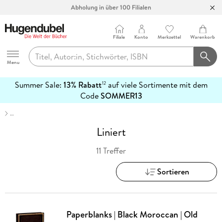
Abholung in über 100 Filialen
Filiale
Konto
Merkzettel
Warenkorb
Hugendubel
Menu
Summer Sale:
13% Rabatt
auf viele Sortimente mit dem
12
mehr
Code
SOMMER13
erfahren
…
Liniert
11 Treffer
Sortieren
Paperblanks | Black Moroccan | Old