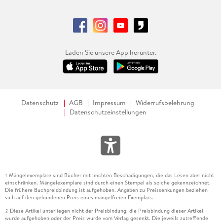
Laden Sie unsere App herunter.
Datenschutz
AGB
Impressum
Widerrufsbelehrung
Datenschutzeinstellungen
Mängelexemplare sind Bücher mit leichten Beschädigungen, die das Lesen aber nicht
1
einschränken. Mängelexemplare sind durch einen Stempel als solche gekennzeichnet.
Die frühere Buchpreisbindung ist aufgehoben. Angaben zu Preissenkungen beziehen
sich auf den gebundenen Preis eines mangelfreien Exemplars.
Diese Artikel unterliegen nicht der Preisbindung, die Preisbindung dieser Artikel
2
wurde aufgehoben oder der Preis wurde vom Verlag gesenkt. Die jeweils zutreffende