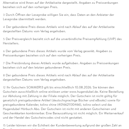
Alternative wird Ihnen auf der Artikelseite dargestellt. Angaben zu Preissenkungen
beziehen sich auf den vorherigen Preis.
Durch Öffnen der Leseprobe willigen Sie ein, dass Daten an den Anbieter der
3
Leseprobe übermittelt werden.
Der gebundene Preis dieses Artikels wird nach Ablauf des auf der Artikelseite
4
dargestellten Datums vom Verlag angehoben.
Der Preisvergleich bezieht sich auf die unverbindliche Preisempfehlung (UVP) des
5
Herstellers.
Der gebundene Preis dieses Artikels wurde vom Verlag gesenkt. Angaben zu
6
Preissenkungen beziehen sich auf den vorherigen Preis.
Die Preisbindung dieses Artikels wurde aufgehoben. Angaben zu Preissenkungen
7
beziehen sich auf den letzten gebundenen Preis.
Der gebundene Preis dieses Artikels wird nach Ablauf des auf der Artikelseite
8
dargestellten Datums vom Verlag angehoben.
Ihr Gutschein SOMMER13 gilt bis einschließlich 10.08.2026. Sie können den
12
Gutschein ausschließlich online einlösen unter www.hugendubel.de. Keine Bestellung
zur Abholung mit Zahlung in der Filiale möglich. Der Gutschein ist nicht gültig für
gesetzlich preisgebundene Artikel (deutschsprachige Bücher und eBooks) sowie für
preisgebundene Kalender, tolino shine (4016621130466), tolino select und das
Hugendubel Hörbuch Abo. Der Gutschein ist nicht mit anderen Gutscheinen und
Geschenkkarten kombinierbar. Eine Barauszahlung ist nicht möglich. Ein Weiterverkauf
und der Handel des Gutscheincodes sind nicht gestattet.
Leider können wir die Echtheit der Kundenbewertung aufgrund der großen Zahl an
15