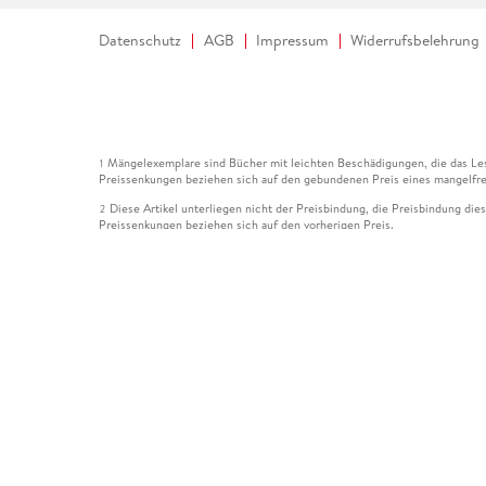
Datenschutz
AGB
Impressum
Widerrufsbelehrung
Mängelexemplare sind Bücher mit leichten Beschädigungen, die das Les
1
Preissenkungen beziehen sich auf den gebundenen Preis eines mangelfre
Diese Artikel unterliegen nicht der Preisbindung, die Preisbindung die
2
Preissenkungen beziehen sich auf den vorherigen Preis.
Durch Öffnen der Leseprobe willigen Sie ein, dass Daten an den Anbie
3
Der gebundene Preis dieses Artikels wird nach Ablauf des auf der Arti
4
Der Preisvergleich bezieht sich auf die unverbindliche Preisempfehlun
5
Der gebundene Preis dieses Artikels wurde vom Verlag gesenkt. Angabe
6
Die Preisbindung dieses Artikels wurde aufgehoben. Angaben zu Preis
7
Der gebundene Preis dieses Artikels wird nach Ablauf des auf der Arti
8
Ihr Gutschein SOMMER13 gilt bis einschließlich 10.08.2026. Sie könne
12
gültig für gesetzlich preisgebundene Artikel (deutschsprachige Bücher 
Gutscheinen und Geschenkkarten kombinierbar. Eine Barauszahlung ist ni