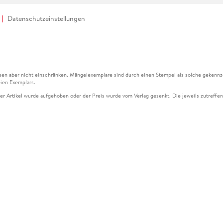
Datenschutzeinstellungen
en aber nicht einschränken. Mängelexemplare sind durch einen Stempel als solche gekennz
ien Exemplars.
ser Artikel wurde aufgehoben oder der Preis wurde vom Verlag gesenkt. Die jeweils zutreffend
ter der Leseprobe übermittelt werden.
kelseite dargestellten Datums vom Verlag angehoben.
g (UVP) des Herstellers.
n zu Preissenkungen beziehen sich auf den vorherigen Preis.
senkungen beziehen sich auf den letzten gebundenen Preis.
kelseite dargestellten Datums vom Verlag angehoben.
n den Gutschein ausschließlich online einlösen unter www.hugendubel.de. Keine Bestellung z
und eBooks) sowie für preisgebundene Kalender, tolino shine (4016621130466), tolino selec
cht möglich. Ein Weiterverkauf und der Handel des Gutscheincodes sind nicht gestattet.