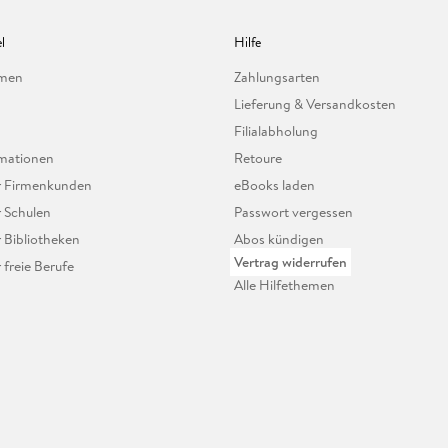
l
Hilfe
hmen
Zahlungsarten
Lieferung & Versandkosten
Filialabholung
mationen
Retoure
ür Firmenkunden
eBooks laden
r Schulen
Passwort vergessen
r Bibliotheken
Abos kündigen
Vertrag widerrufen
r freie Berufe
Alle Hilfethemen