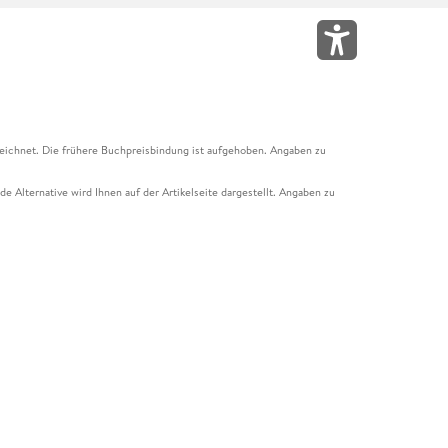
eichnet. Die frühere Buchpreisbindung ist aufgehoben. Angaben zu
e Alternative wird Ihnen auf der Artikelseite dargestellt. Angaben zu
ur Abholung mit Zahlung in der Filiale möglich. Der Gutschein ist nicht
t und das Hugendubel Hörbuch Abo. Der Gutschein ist nicht mit anderen