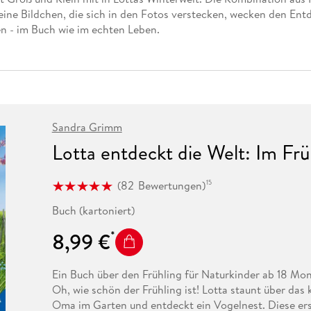
Fremdsprachige Bücher
n Lernhilfen
 Jugendbücher
eiber
Hörbuch Downloads im Bundle
eine Bildchen, die sich in den Fotos verstecken, wecken den Ent
cher
 Vergleich
 Puzzlezubehör
Lernen
New Adult
STABILO
Taschenbücher
en - im Buch wie im echten Leben.
hilfen
hriller
 Backen
er
lender
Ratgeber
op
hriller
Romance
Sachbücher
precher:innen
Science Fiction
Fremdsprachige Bücher
Sandra Grimm
Lotta entdeckt die Welt: Im Frü
(
82
Bewertungen
)
15
Buch (kartoniert)
8,99 €
Ein Buch über den Frühling für Naturkinder ab 18 Mo
Oh, wie schön der Frühling ist! Lotta staunt über das
Oma im Garten und entdeckt ein Vogelnest. Diese ers