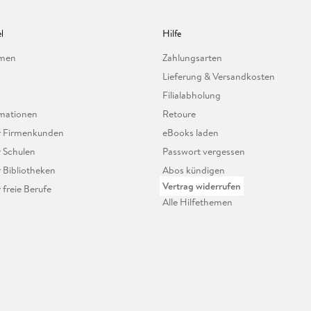
l
Hilfe
hmen
Zahlungsarten
Lieferung & Versandkosten
Filialabholung
mationen
Retoure
ür Firmenkunden
eBooks laden
r Schulen
Passwort vergessen
r Bibliotheken
Abos kündigen
Vertrag widerrufen
r freie Berufe
Alle Hilfethemen