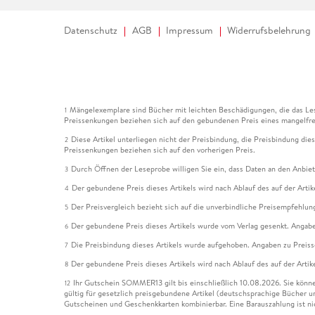
Datenschutz
AGB
Impressum
Widerrufsbelehrung
Mängelexemplare sind Bücher mit leichten Beschädigungen, die das Les
1
Preissenkungen beziehen sich auf den gebundenen Preis eines mangelfre
Diese Artikel unterliegen nicht der Preisbindung, die Preisbindung die
2
Preissenkungen beziehen sich auf den vorherigen Preis.
Durch Öffnen der Leseprobe willigen Sie ein, dass Daten an den Anbie
3
Der gebundene Preis dieses Artikels wird nach Ablauf des auf der Arti
4
Der Preisvergleich bezieht sich auf die unverbindliche Preisempfehlun
5
Der gebundene Preis dieses Artikels wurde vom Verlag gesenkt. Angabe
6
Die Preisbindung dieses Artikels wurde aufgehoben. Angaben zu Preis
7
Der gebundene Preis dieses Artikels wird nach Ablauf des auf der Arti
8
Ihr Gutschein SOMMER13 gilt bis einschließlich 10.08.2026. Sie könne
12
gültig für gesetzlich preisgebundene Artikel (deutschsprachige Bücher 
Gutscheinen und Geschenkkarten kombinierbar. Eine Barauszahlung ist ni