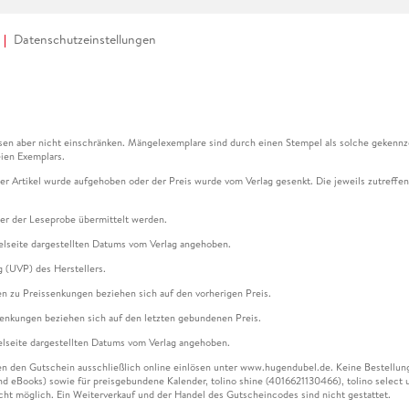
Datenschutzeinstellungen
en aber nicht einschränken. Mängelexemplare sind durch einen Stempel als solche gekennz
ien Exemplars.
ser Artikel wurde aufgehoben oder der Preis wurde vom Verlag gesenkt. Die jeweils zutreffend
ter der Leseprobe übermittelt werden.
kelseite dargestellten Datums vom Verlag angehoben.
g (UVP) des Herstellers.
n zu Preissenkungen beziehen sich auf den vorherigen Preis.
senkungen beziehen sich auf den letzten gebundenen Preis.
kelseite dargestellten Datums vom Verlag angehoben.
n den Gutschein ausschließlich online einlösen unter www.hugendubel.de. Keine Bestellung z
und eBooks) sowie für preisgebundene Kalender, tolino shine (4016621130466), tolino selec
cht möglich. Ein Weiterverkauf und der Handel des Gutscheincodes sind nicht gestattet.