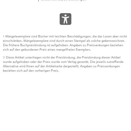
Mängelexemplare sind Bücher mit leichten Beschädigungen, die das Lesen aber nicht
1
einschränken. Mängelexemplare sind durch einen Stempel als solche gekennzeichnet.
Die frühere Buchpreisbindung ist aufgehoben. Angaben zu Preissenkungen beziehen
sich auf den gebundenen Preis eines mangelfreien Exemplars.
Diese Artikel unterliegen nicht der Preisbindung, die Preisbindung dieser Artikel
2
wurde aufgehoben oder der Preis wurde vom Verlag gesenkt. Die jeweils zutreffende
Alternative wird Ihnen auf der Artikelseite dargestellt. Angaben zu Preissenkungen
beziehen sich auf den vorherigen Preis.
Durch Öffnen der Leseprobe willigen Sie ein, dass Daten an den Anbieter der
3
Leseprobe übermittelt werden.
Der gebundene Preis dieses Artikels wird nach Ablauf des auf der Artikelseite
4
dargestellten Datums vom Verlag angehoben.
Der Preisvergleich bezieht sich auf die unverbindliche Preisempfehlung (UVP) des
5
Herstellers.
Der gebundene Preis dieses Artikels wurde vom Verlag gesenkt. Angaben zu
6
Preissenkungen beziehen sich auf den vorherigen Preis.
Die Preisbindung dieses Artikels wurde aufgehoben. Angaben zu Preissenkungen
7