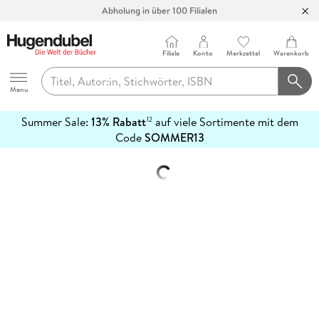
Abholung in über 100 Filialen
Filiale
Konto
Merkzettel
Warenkorb
Hugendubel
Menu
Summer Sale:
13% Rabatt
auf viele Sortimente mit dem
12
mehr
Code
SOMMER13
erfahren