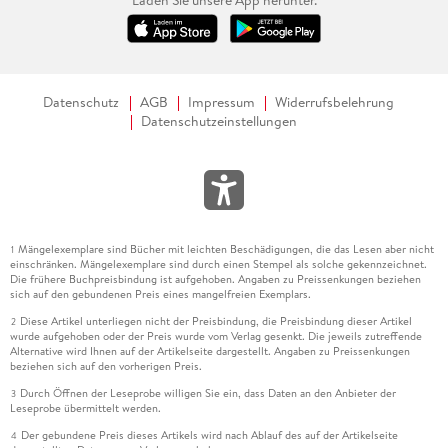
Laden Sie unsere App herunter.
Datenschutz
AGB
Impressum
Widerrufsbelehrung
Datenschutzeinstellungen
Mängelexemplare sind Bücher mit leichten Beschädigungen, die das Lesen aber nicht
1
einschränken. Mängelexemplare sind durch einen Stempel als solche gekennzeichnet.
Die frühere Buchpreisbindung ist aufgehoben. Angaben zu Preissenkungen beziehen
sich auf den gebundenen Preis eines mangelfreien Exemplars.
Diese Artikel unterliegen nicht der Preisbindung, die Preisbindung dieser Artikel
2
wurde aufgehoben oder der Preis wurde vom Verlag gesenkt. Die jeweils zutreffende
Alternative wird Ihnen auf der Artikelseite dargestellt. Angaben zu Preissenkungen
beziehen sich auf den vorherigen Preis.
Durch Öffnen der Leseprobe willigen Sie ein, dass Daten an den Anbieter der
3
Leseprobe übermittelt werden.
Der gebundene Preis dieses Artikels wird nach Ablauf des auf der Artikelseite
4