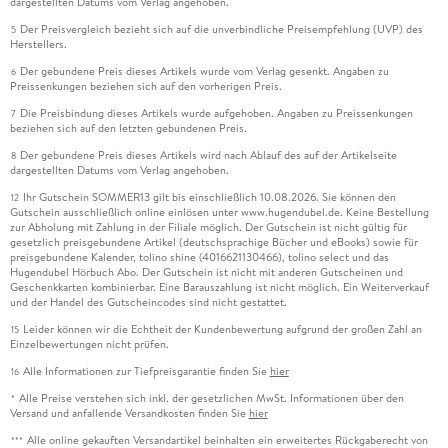
dargestellten Datums vom Verlag angehoben.
Der Preisvergleich bezieht sich auf die unverbindliche Preisempfehlung (UVP) des
5
Herstellers.
Der gebundene Preis dieses Artikels wurde vom Verlag gesenkt. Angaben zu
6
Preissenkungen beziehen sich auf den vorherigen Preis.
Die Preisbindung dieses Artikels wurde aufgehoben. Angaben zu Preissenkungen
7
beziehen sich auf den letzten gebundenen Preis.
Der gebundene Preis dieses Artikels wird nach Ablauf des auf der Artikelseite
8
dargestellten Datums vom Verlag angehoben.
Ihr Gutschein SOMMER13 gilt bis einschließlich 10.08.2026. Sie können den
12
Gutschein ausschließlich online einlösen unter www.hugendubel.de. Keine Bestellung
zur Abholung mit Zahlung in der Filiale möglich. Der Gutschein ist nicht gültig für
gesetzlich preisgebundene Artikel (deutschsprachige Bücher und eBooks) sowie für
preisgebundene Kalender, tolino shine (4016621130466), tolino select und das
Hugendubel Hörbuch Abo. Der Gutschein ist nicht mit anderen Gutscheinen und
Geschenkkarten kombinierbar. Eine Barauszahlung ist nicht möglich. Ein Weiterverkauf
und der Handel des Gutscheincodes sind nicht gestattet.
Leider können wir die Echtheit der Kundenbewertung aufgrund der großen Zahl an
15
Einzelbewertungen nicht prüfen.
Alle Informationen zur Tiefpreisgarantie finden Sie
hier
16
Alle Preise verstehen sich inkl. der gesetzlichen MwSt. Informationen über den
*
Versand und anfallende Versandkosten finden Sie
hier
Alle online gekauften Versandartikel beinhalten ein erweitertes Rückgaberecht von
***