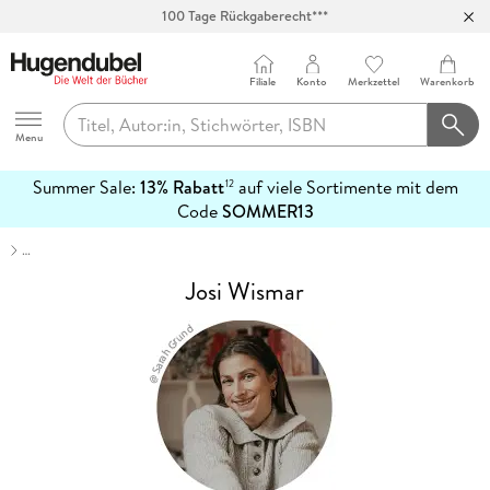
100 Tage Rückgaberecht***
Abholung in über 100 Filialen
Filiale
Konto
Merkzettel
Warenkorb
Hugendubel
Menu
Summer Sale:
13% Rabatt
auf viele Sortimente mit dem
12
mehr
Code
SOMMER13
erfahren
…
Josi Wismar