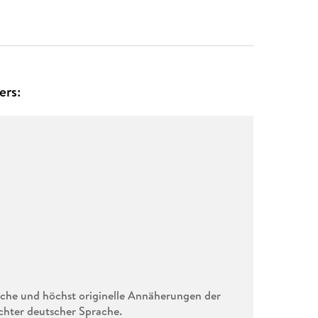
ers:
iche und höchst originelle Annäherungen der
chter deutscher Sprache.