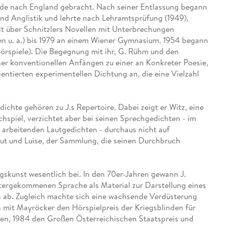
Fremdsprachige Bücher
rde nach England gebracht. Nach seiner Entlassung begann
n Lernhilfen
 Jugendbücher
eiber
Hörbuch Downloads im Bundle
cher
 Vergleich
 Puzzlezubehör
Lernen
New Adult
STABILO
nd Anglistik und lehrte nach Lehramtsprüfung (1949),
Taschenbücher
hilfen
hriller
 Backen
er
lender
Ratgeber
it über Schnitzlers Novellen mit Unterbrechungen
op
ten u. a.) bis 1979 an einem Wiener Gymnasium. 1954 begann
hriller
Romance
örspiele). Die Begegnung mit ihr, G. Rühm und den
Sachbücher
er konventionellen Anfängen zu einer an Konkreter Poesie,
precher:innen
entierten experimentellen Dichtung an, die eine Vielzahl
Science Fiction
Fremdsprachige Bücher
dichte gehören zu J.s Repertoire. Dabei zeigt er Witz, eine
hspiel, verzichtet aber bei seinen Sprechgedichten - im
 arbeitenden Lautgedichten - durchaus nicht auf
Laut und Luise, der Sammlung, die seinen Durchbruch
gskunst wesentlich bei. In den 70er-Jahren gewann J.
tergekommenen Sprache als Material zur Darstellung eines
 ab. Zugleich machte sich eine wachsende Verdüsterung
n mit Mayröcker den Hörspielpreis der Kriegsblinden für
n, 1984 den Großen Österreichischen Staatspreis und