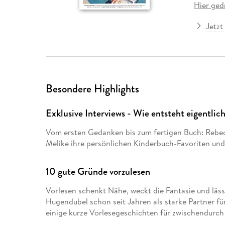
Hier ged
Leseempfehlung
eBook Abonnement
Postkarten
Westerman
Kinder- &
Kugelschr
Hörbuchsprecher
Günstige Spielwaren
Wochenkalender
Kinderbü
Romane
Geräte im
Puzzles &
Schule & 
Buchtrends auf Social Media
eBooks verschenken
Klett Lern
Krimis & T
Jetzt
Buchkalender
Kochen &
Sachbüch
Sprachka
büchermenschen
Duden Sh
Romane
Krimis & T
Top Autor:innen
Hörspiele
Manga
Top Serien
Hörbuchs
Besondere Highlights
Gebrauchtbuch
Exklusive Interviews - Wie entsteht eigentlic
Vom ersten Gedanken bis zum fertigen Buch: Rebecca
Melike ihre persönlichen Kinderbuch-Favoriten und 
10 gute Gründe vorzulesen
Vorlesen schenkt Nähe, weckt die Fantasie und läss
Hugendubel schon seit Jahren als starke Partner fü
einige kurze Vorlesegeschichten für zwischendurc