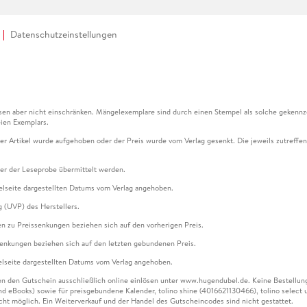
Datenschutzeinstellungen
en aber nicht einschränken. Mängelexemplare sind durch einen Stempel als solche gekennz
ien Exemplars.
ser Artikel wurde aufgehoben oder der Preis wurde vom Verlag gesenkt. Die jeweils zutreffend
ter der Leseprobe übermittelt werden.
kelseite dargestellten Datums vom Verlag angehoben.
g (UVP) des Herstellers.
n zu Preissenkungen beziehen sich auf den vorherigen Preis.
senkungen beziehen sich auf den letzten gebundenen Preis.
kelseite dargestellten Datums vom Verlag angehoben.
n den Gutschein ausschließlich online einlösen unter www.hugendubel.de. Keine Bestellung z
und eBooks) sowie für preisgebundene Kalender, tolino shine (4016621130466), tolino selec
cht möglich. Ein Weiterverkauf und der Handel des Gutscheincodes sind nicht gestattet.