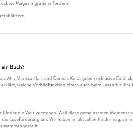
Fremdsprachige Bücher
rucktes Magazin gratis anfordern!
n Lernhilfen
 Jugendbücher
eiber
Hörbuch Downloads im Bundle
cher
 Vergleich
 Puzzlezubehör
Lernen
New Adult
STABILO
Taschenbücher
hilfen
hriller
 reinblättern
 Backen
er
lender
Ratgeber
op
hriller
Romance
Sachbücher
precher:innen
Science Fiction
Fremdsprachige Bücher
h ein Buch?
 Mir, Marissa Hart und Daniela Kulot geben exklusive Einblicke 
erklärt, welche Vorbildfunktion Eltern auch beim Lesen für ihre
t Kinder die Welt verstehen. Weil diese gemeinsamen Momente so 
r die Leseförderung ein. Wir haben im aktuellen Kindermagazin n
h zusammengestellt.