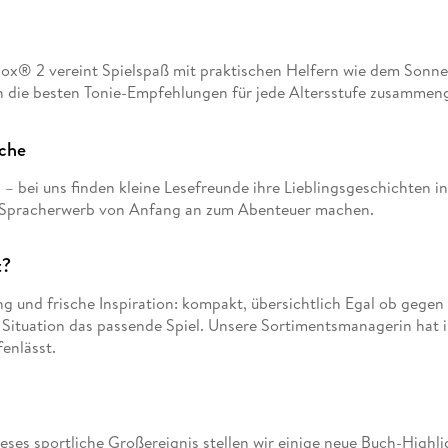
box® 2 vereint Spielspaß mit praktischen Helfern wie dem Sonn
 die besten Tonie-Empfehlungen für jede Altersstufe zusammeng
ache
h – bei uns finden kleine Lesefreunde ihre Lieblingsgeschichten i
n Spracherwerb von Anfang an zum Abenteuer machen.
t?
ng und frische Inspiration: kompakt, übersichtlich Egal ob gegen
 Situation das passende Spiel. Unsere Sortimentsmanagerin hat 
enlässt.
ieses sportliche Großereignis stellen wir einige neue Buch-High