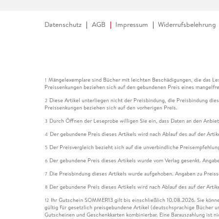
Datenschutz
AGB
Impressum
Widerrufsbelehrung
Mängelexemplare sind Bücher mit leichten Beschädigungen, die das Les
1
Preissenkungen beziehen sich auf den gebundenen Preis eines mangelfre
Diese Artikel unterliegen nicht der Preisbindung, die Preisbindung die
2
Preissenkungen beziehen sich auf den vorherigen Preis.
Durch Öffnen der Leseprobe willigen Sie ein, dass Daten an den Anbie
3
Der gebundene Preis dieses Artikels wird nach Ablauf des auf der Arti
4
Der Preisvergleich bezieht sich auf die unverbindliche Preisempfehlun
5
Der gebundene Preis dieses Artikels wurde vom Verlag gesenkt. Angabe
6
Die Preisbindung dieses Artikels wurde aufgehoben. Angaben zu Preis
7
Der gebundene Preis dieses Artikels wird nach Ablauf des auf der Arti
8
Ihr Gutschein SOMMER13 gilt bis einschließlich 10.08.2026. Sie könne
12
gültig für gesetzlich preisgebundene Artikel (deutschsprachige Bücher 
Gutscheinen und Geschenkkarten kombinierbar. Eine Barauszahlung ist ni