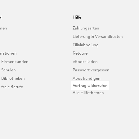
l
Hilfe
hmen
Zahlungsarten
Lieferung & Versandkosten
Filialabholung
mationen
Retoure
ür Firmenkunden
eBooks laden
r Schulen
Passwort vergessen
r Bibliotheken
Abos kündigen
Vertrag widerrufen
r freie Berufe
Alle Hilfethemen