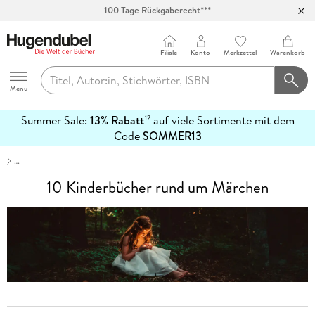
Abholung in über 100 Filialen
Filiale
Konto
Merkzettel
Warenkorb
Hugendubel
Menu
Summer Sale:
13% Rabatt
auf viele Sortimente mit dem
12
mehr
Code
SOMMER13
erfahren
…
10 Kinderbücher rund um Märchen