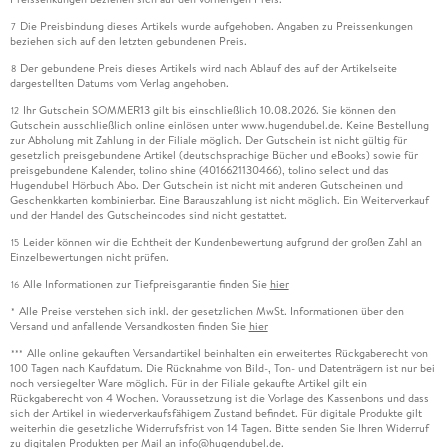
Die Preisbindung dieses Artikels wurde aufgehoben. Angaben zu Preissenkungen
7
beziehen sich auf den letzten gebundenen Preis.
Der gebundene Preis dieses Artikels wird nach Ablauf des auf der Artikelseite
8
dargestellten Datums vom Verlag angehoben.
Ihr Gutschein SOMMER13 gilt bis einschließlich 10.08.2026. Sie können den
12
Gutschein ausschließlich online einlösen unter www.hugendubel.de. Keine Bestellung
zur Abholung mit Zahlung in der Filiale möglich. Der Gutschein ist nicht gültig für
gesetzlich preisgebundene Artikel (deutschsprachige Bücher und eBooks) sowie für
preisgebundene Kalender, tolino shine (4016621130466), tolino select und das
Hugendubel Hörbuch Abo. Der Gutschein ist nicht mit anderen Gutscheinen und
Geschenkkarten kombinierbar. Eine Barauszahlung ist nicht möglich. Ein Weiterverkauf
und der Handel des Gutscheincodes sind nicht gestattet.
Leider können wir die Echtheit der Kundenbewertung aufgrund der großen Zahl an
15
Einzelbewertungen nicht prüfen.
Alle Informationen zur Tiefpreisgarantie finden Sie
hier
16
Alle Preise verstehen sich inkl. der gesetzlichen MwSt. Informationen über den
*
Versand und anfallende Versandkosten finden Sie
hier
Alle online gekauften Versandartikel beinhalten ein erweitertes Rückgaberecht von
***
100 Tagen nach Kaufdatum. Die Rücknahme von Bild-, Ton- und Datenträgern ist nur bei
noch versiegelter Ware möglich. Für in der Filiale gekaufte Artikel gilt ein
Rückgaberecht von 4 Wochen. Voraussetzung ist die Vorlage des Kassenbons und dass
sich der Artikel in wiederverkaufsfähigem Zustand befindet. Für digitale Produkte gilt
weiterhin die gesetzliche Widerrufsfrist von 14 Tagen. Bitte senden Sie Ihren Widerruf
zu digitalen Produkten per Mail an info@hugendubel.de.