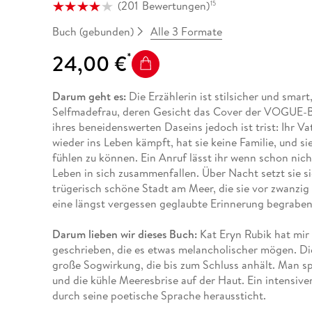
(
201
Bewertungen
)
15
Alle 3 Formate
Buch (gebunden)
24,00 €
Darum geht es:
Die Erzählerin ist stilsicher und smar
Selfmadefrau, deren Gesicht das Cover der VOGUE-Busi
ihres beneidenswerten Daseins jedoch ist trist: Ihr Vat
wieder ins Leben kämpft, hat sie keine Familie, und si
fühlen zu können. Ein Anruf lässt ihr wenn schon nich
Leben in sich zusammenfallen. Über Nacht setzt sie sic
trügerisch schöne Stadt am Meer, die sie vor zwanzig 
eine längst vergessen geglaubte Erinnerung begraben 
Darum lieben wir dieses Buch:
Kat Eryn Rubik hat mir
geschrieben, die es etwas melancholischer mögen. Di
große Sogwirkung, die bis zum Schluss anhält. Man s
und die kühle Meeresbrise auf der Haut. Ein intensive
durch seine poetische Sprache heraussticht.