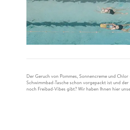
Leseempfehlung
eBook Abonnement
Postkarten
Westerman
Kinder- &
Kugelschr
Hörbuchsprecher
Günstige Spielwaren
Wochenkalender
Kinderbü
Romane
Geräte im
Puzzles &
Schule & 
Buchtrends auf Social Media
eBooks verschenken
Klett Lern
Krimis & T
Buchkalender
Kochen &
Sachbüch
Sprachka
büchermenschen
Duden Sh
Romane
Krimis & T
Top Autor:innen
Hörspiele
Manga
Top Serien
Hörbuchs
Gebrauchtbuch
Der Geruch von Pommes, Sonnencreme und Chlor – ei
Schwimmbad-Tasche schon vorgepackt ist und der Pl
noch Freibad-Vibes gibt? Wir haben Ihnen hier uns