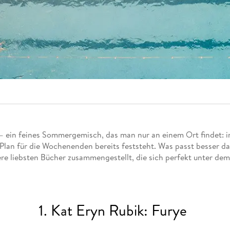
Fremdsprachige Bücher
n Lernhilfen
 Jugendbücher
eiber
Hörbuch Downloads im Bundle
cher
 Vergleich
 Puzzlezubehör
Lernen
New Adult
STABILO
Taschenbücher
hilfen
hriller
 Backen
er
lender
Ratgeber
op
hriller
Romance
Sachbücher
precher:innen
Science Fiction
Fremdsprachige Bücher
n feines Sommergemisch, das man nur an einem Ort findet: im Fr
an für die Wochenenden bereits feststeht. Was passt besser daz
ere liebsten Bücher zusammengestellt, die sich perfekt unter de
1. Kat Eryn Rubik: Furye