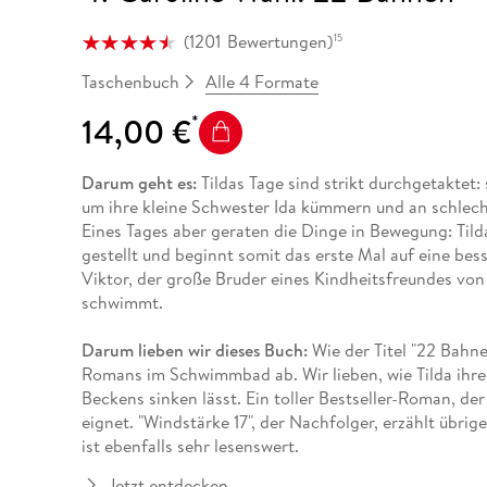
(
1201
Bewertungen
)
15
Alle 4 Formate
Taschenbuch
14,00 €
Darum geht es:
Tildas Tage sind strikt durchgetaktet:
um ihre kleine Schwester Ida kümmern und an schlech
Eines Tages aber geraten die Dinge in Bewegung: Tild
gestellt und beginnt somit das erste Mal auf eine bes
Viktor, der große Bruder eines Kindheitsfreundes von
schwimmt.
Darum lieben wir dieses Buch:
Wie der Titel "22 Bahnen
Romans im Schwimmbad ab. Wir lieben, wie Tilda ihr
Beckens sinken lässt. Ein toller Bestseller-Roman, de
eignet. "Windstärke 17", der Nachfolger, erzählt übri
ist ebenfalls sehr lesenswert.
Jetzt entdecken