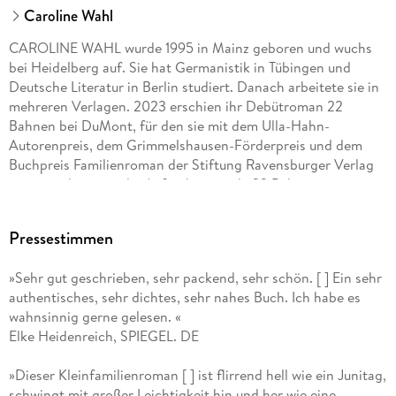
Caroline Wahl
CAROLINE WAHL wurde 1995 in Mainz geboren und wuchs
bei Heidelberg auf. Sie hat Germanistik in Tübingen und
Deutsche Literatur in Berlin studiert. Danach arbeitete sie in
mehreren Verlagen. 2023 erschien ihr Debütroman 22
Bahnen bei DuMont, für den sie mit dem Ulla-Hahn-
Autorenpreis, dem Grimmelshausen-Förderpreis und dem
Buchpreis Familienroman der Stiftung Ravensburger Verlag
ausgezeichnet wurde. Außerdem wurde 22 Bahnen
Lieblingsbuch der Unabhängigen 2023. Caroline Wahl lebt in
Kiel.
Pressestimmen
»Sehr gut geschrieben, sehr packend, sehr schön. [ ] Ein sehr
authentisches, sehr dichtes, sehr nahes Buch. Ich habe es
wahnsinnig gerne gelesen. «
Elke Heidenreich, SPIEGEL. DE
»Dieser Kleinfamilienroman [ ] ist flirrend hell wie ein Junitag,
schwingt mit großer Leichtigkeit hin und her wie eine