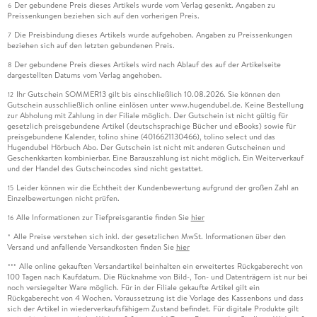
»Krass, schonungslos, lakonisch, zärtlich die Autorin [ ]
Der gebundene Preis dieses Artikels wurde vom Verlag gesenkt. Angaben zu
6
Preissenkungen beziehen sich auf den vorherigen Preis.
entwickelt einen äußerst originellen Sound [. . .]. Jeder
Die Preisbindung dieses Artikels wurde aufgehoben. Angaben zu Preissenkungen
Versuch, das Buch wegzulegen ist zwecklos, man kommt da
7
beziehen sich auf den letzten gebundenen Preis.
nicht mehr raus. [. . .] Ein beeindruckendes Debüt. «
Der gebundene Preis dieses Artikels wird nach Ablauf des auf der Artikelseite
8
Franziska Wolffheim, TAGESSPIEGEL
dargestellten Datums vom Verlag angehoben.
Ihr Gutschein SOMMER13 gilt bis einschließlich 10.08.2026. Sie können den
12
»Wahl schreibt mit Feingefühl, bewundernswerter
Gutschein ausschließlich online einlösen unter www.hugendubel.de. Keine Bestellung
Leichtigkeit und Herz. «
zur Abholung mit Zahlung in der Filiale möglich. Der Gutschein ist nicht gültig für
gesetzlich preisgebundene Artikel (deutschsprachige Bücher und eBooks) sowie für
Jürgen Schickinger, BADISCHE ZEITUNG
preisgebundene Kalender, tolino shine (4016621130466), tolino select und das
Hugendubel Hörbuch Abo. Der Gutschein ist nicht mit anderen Gutscheinen und
Geschenkkarten kombinierbar. Eine Barauszahlung ist nicht möglich. Ein Weiterverkauf
»Wahl erzählt in ihrem Erstling mit einer Frische, die Leser in
und der Handel des Gutscheincodes sind nicht gestattet.
die Bahn zieht und in einem Rutsch durch den Text
Leider können wir die Echtheit der Kundenbewertung aufgrund der großen Zahl an
15
durchschwimmen lässt. «
Einzelbewertungen nicht prüfen.
Bettina Schröm, SÜDKURIER
Alle Informationen zur Tiefpreisgarantie finden Sie
hier
16
Alle Preise verstehen sich inkl. der gesetzlichen MwSt. Informationen über den
»Was die Autorin aus diesem tristen Grundsetting an
*
Versand und anfallende Versandkosten finden Sie
hier
spannender und berührender Geschichte zaubert, ist für mich
Alle online gekauften Versandartikel beinhalten ein erweitertes Rückgaberecht von
***
die Überraschung des Buchfrühlings. «
100 Tagen nach Kaufdatum. Die Rücknahme von Bild-, Ton- und Datenträgern ist nur bei
Hans-Peter Herbold, GÖTTINGER TAGEBLATT
noch versiegelter Ware möglich. Für in der Filiale gekaufte Artikel gilt ein
Rückgaberecht von 4 Wochen. Voraussetzung ist die Vorlage des Kassenbons und dass
sich der Artikel in wiederverkaufsfähigem Zustand befindet. Für digitale Produkte gilt
»Ein grandioser Coming-of-Age-Roman mit einer