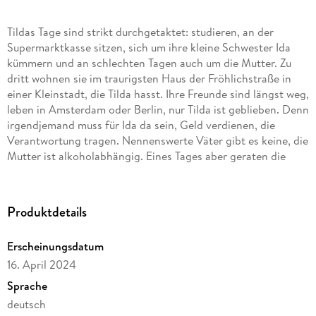
Tildas Tage sind strikt durchgetaktet: studieren, an der
Supermarktkasse sitzen, sich um ihre kleine Schwester Ida
kümmern und an schlechten Tagen auch um die Mutter. Zu
dritt wohnen sie im traurigsten Haus der Fröhlichstraße in
einer Kleinstadt, die Tilda hasst. Ihre Freunde sind längst weg,
leben in Amsterdam oder Berlin, nur Tilda ist geblieben. Denn
irgendjemand muss für Ida da sein, Geld verdienen, die
Verantwortung tragen. Nennenswerte Väter gibt es keine, die
Mutter ist alkoholabhängig. Eines Tages aber geraten die
Dinge in Bewegung: Tilda bekommt eine Promotion in Berlin
in Aussicht gestellt, und es blitzt eine Zukunft auf, die Freiheit
verspricht. Und Viktor taucht auf, der große Bruder von Ivan,
Produktdetails
mit dem Tilda früher befreundet war. Viktor, der genau wie sie
immer 22 Bahnen schwimmt. Doch als Tilda schon beinahe
Erscheinungsdatum
glaubt, es könnte alles gut werden, gerät die Situation zu
16. April 2024
Hause vollends außer Kontrolle.'22 Bahnen' ist eine raue und
gleichzeitig zärtliche Geschichte über die Verheerungen des
Sprache
Familienlebens und darüber, wie das Glück zu finden ist
deutsch
zwischen Verantwortung und Freiheit.»Caroline Wahl findet