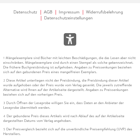
»Trotz Themen wie Verlust, Gewalt und Chaos ist 22 Bahnen
ein beglückender Roman voller Zartheit und Hoffnung. «
Datenschutz
AGB
Impressum
Widerrufsbelehrung
Datenschutzeinstellungen
Kerstin Hämke, BÜCHERMAGAZIN
»Besonders zu empfehlen für einen Tag am See. «
Laura Maginot, BRIGITTE. DE
»Caroline Wahl hat ein [ ] beeindruckendes Debüt
Mängelexemplare sind Bücher mit leichten Beschädigungen, die das Lesen aber nicht
1
geschrieben. Es ist eine starke Coming-of-Age-Geschichte,
einschränken. Mängelexemplare sind durch einen Stempel als solche gekennzeichnet.
leicht und fresh, aber nicht oberflächlich. Unterhaltsam
Die frühere Buchpreisbindung ist aufgehoben. Angaben zu Preissenkungen beziehen
sich auf den gebundenen Preis eines mangelfreien Exemplars.
ebenso wie traurig. Kurzum: ein Roman, den man gerne liest.
«
Diese Artikel unterliegen nicht der Preisbindung, die Preisbindung dieser Artikel
2
wurde aufgehoben oder der Preis wurde vom Verlag gesenkt. Die jeweils zutreffende
Zita Bereuter, ORF FM4
Alternative wird Ihnen auf der Artikelseite dargestellt. Angaben zu Preissenkungen
beziehen sich auf den vorherigen Preis.
»In 22 Bahnen zeichnet Caroline Wahl ihre Protagonisten mit
Durch Öffnen der Leseprobe willigen Sie ein, dass Daten an den Anbieter der
3
Vielschichtigkeit und Komplexität, zeigt ihre Sehnsüchte und
Leseprobe übermittelt werden.
ihren Schmerz. Genau hier liegt die Stärke dieses sehr
Der gebundene Preis dieses Artikels wird nach Ablauf des auf der Artikelseite
4
dargestellten Datums vom Verlag angehoben.
lesenswerten Buches. «
Sally-Charell Delin, SAARLÄNDISCHER RUNDFUNK
Der Preisvergleich bezieht sich auf die unverbindliche Preisempfehlung (UVP) des
5
Herstellers.