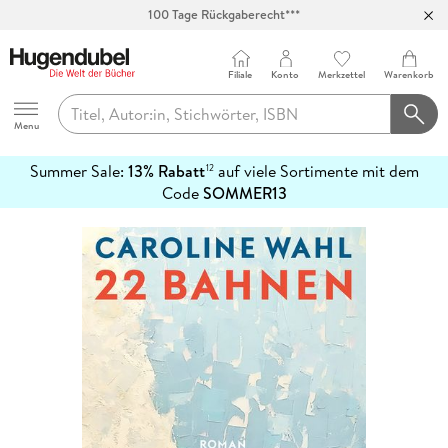
100 Tage Rückgaberecht***
Abholung in über 100 Filialen
Filiale
Konto
Merkzettel
Warenkorb
Hugendubel
Menu
Summer Sale:
13% Rabatt
auf viele Sortimente mit dem
12
mehr
Code
SOMMER13
erfahren