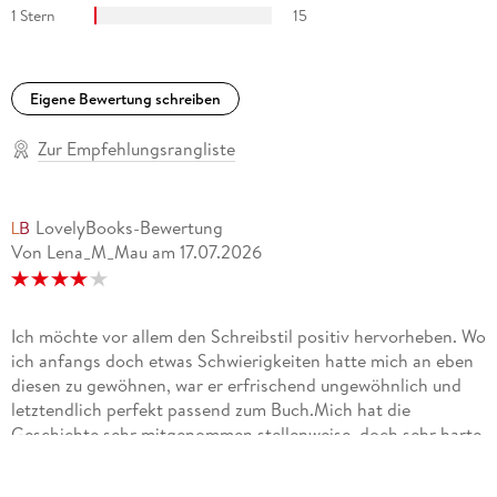
1 Stern
15
»Ein fantastisches Debüt. So klar, so präzise, so unpathetisch.
«
Doris Knecht
Eigene Bewertung schreiben
»Kein Buch habe ich 2023 gieriger gelesen. «
Zur Empfehlungsrangliste
Lena Karger, WELT AM SONNTAG
»Ein feinfühliger Roman über die Balance zwischen Pflicht
LovelyBooks-Bewertung
und Freiheit. «
Von Lena_M_Mau
am
17.07.2026
Claudia Panster, HANDELSBLATT
»Caroline Wahl erzählt in ihrem Debütroman nie kitschig,
immer schonungslos und gleichzeitig so berührend, dass ich
Ich möchte vor allem den Schreibstil positiv hervorheben. Wo
möchte, dass es nicht aufhört und das Leben doch noch die
ich anfangs doch etwas Schwierigkeiten hatte mich an eben
Kurve kriegt. «
diesen zu gewöhnen, war er erfrischend ungewöhnlich und
Daniela Stohn, BRIGITTE
letztendlich perfekt passend zum Buch.Mich hat die
Geschichte sehr mitgenommen stellenweise, doch sehr harte
»Im Fall von Caroline Wahl war es diese irrsinnig kraftvolle
Themen wurden behandelt, und die Traurigkeit der Normalität
Sprache in Kombination mit der sehr berührenden
die diese aber doch auch im Alltag leider haben können