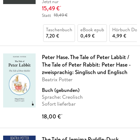
Jetzt nur
15,49 €
*
Statt
18,49 €
Taschenbuch
eBook epub
Hörbuch Dow
7,20 €
0,49 €
4,99 €
Peter Hase. The Tale of Peter Labbit /
The Tale of Peter Rabbit: Peter Hase -
zweisprachig: Singlisch und Englisch
Beatrix Potter
Buch (gebunden)
Sprache: Creolisch
Sofort lieferbar
18,00 €
*
The Tale of Jemima Puddle-Duck