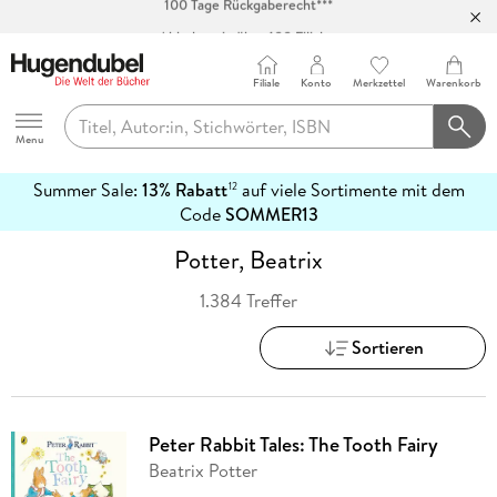
Abholung in über 100 Filialen
Filiale
Konto
Merkzettel
Warenkorb
Hugendubel
Menu
Summer Sale:
13% Rabatt
auf viele Sortimente mit dem
12
mehr
Code
SOMMER13
erfahren
Potter, Beatrix
1.384 Treffer
Sortieren
Peter Rabbit Tales: The Tooth Fairy
Beatrix Potter