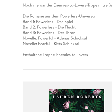
Leseempfehlung
eBook Abonnement
Postkarten
Westerman
Kinder- &
Kugelschr
Noch nie war der Enemies-to-Lovers-Trope mitreiß
Hörbuchsprecher
Günstige Spielwaren
Wochenkalender
Kinderbü
Romane
Geräte im
Puzzles &
Schule & 
Buchtrends auf Social Media
eBooks verschenken
Klett Lern
Krimis & T
Buchkalender
Kochen &
Sachbüch
Sprachka
Die Romane aus dem Powerless-Universum:
büchermenschen
Duden Sh
Romane
Band 1: Powerless - Das Spiel
Krimis & T
Band 2: Powerless - Die Flucht
Top Autor:innen
Hörspiele
Manga
Band 3: Powerless - Der Thron
Top Serien
Hörbuchs
Novelle: Powerful - Adenas Schicksal
Gebrauchtbuch
Novelle: Fearful - Kitts Schicksal
Enthaltene Tropes: Enemies to Lovers