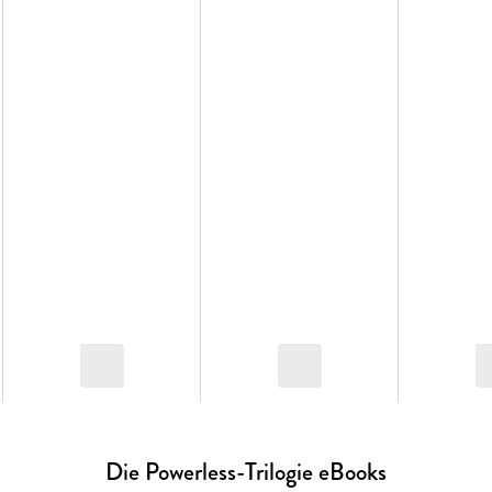
Novelle: Powerful - Adenas Schicksal
Novelle: Fearful - Kitts Schicksal
Enthaltene Tropes: Enemies to Lovers
Die Powerless-Trilogie eBooks