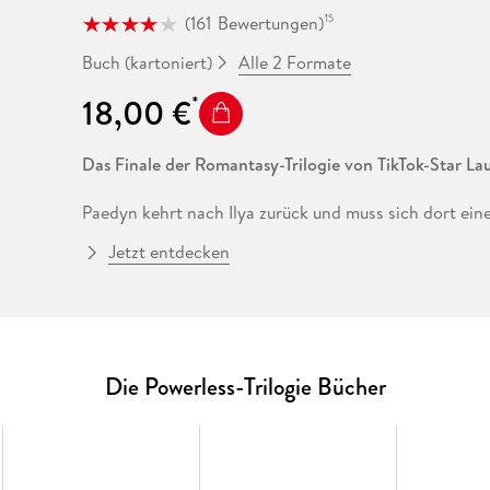
(
161
Bewertungen
)
15
Alle 2 Formate
Buch (kartoniert)
18,00 €
Das Finale der Romantasy-Trilogie von TikTok-Star La
Paedyn kehrt nach Ilya zurück und muss sich dort ein
Beschluss wird ihr Schicksal - und auch das des gesa
Jetzt entdecken
wird im Kampf um Liebe und Loyalität die Oberhand 
Noch nie war der Enemies-to-Lovers-Trope mitreiße
TikTok-Star Lauren Roberts endlich auf Deutsch!
***Mit 2 Bonuskapiteln exklusiv in der deutschsprach
Die Powerless-Trilogie Bücher
Die Romane aus dem Powerless-Universum:
Band 1: Powerless - Das Spiel
Band 2: Powerless - Die Flucht
Band 3: Powerless - Der Thron