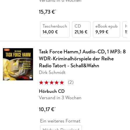
Versand in 6 Wochen
15,73 €
*
Taschenbuch
CD
eBook epub
Hö
14,00 €
21,16 €
9,99 €
15
Task Force Hamm,1 Audio-CD, 1 MP3: 8
WDR-Kriminalhörspiele der Reihe
Radio Tatort - Schall&Wahn
Dirk Schmidt
(
2
)
Hörbuch CD
Versand in 3 Wochen
10,17 €
*
Ein weiteres Format
Hörbuch Download