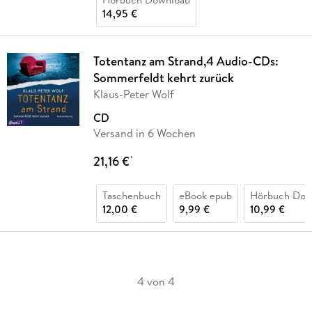
14,95 €
Totentanz am Strand,4 Audio-CDs:
Sommerfeldt kehrt zurück
Klaus-Peter Wolf
CD
Versand in 6 Wochen
21,16 €
*
Taschenbuch
eBook epub
Hörbuch Dow
12,00 €
9,99 €
10,99 €
4 von 4