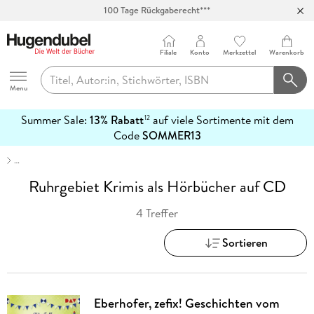
100 Tage Rückgaberecht***
Abholung in über 100 Filialen
Filiale
Konto
Merkzettel
Warenkorb
Hugendubel
Menu
Summer Sale:
13% Rabatt
auf viele Sortimente mit dem
12
mehr
Code
SOMMER13
erfahren
…
Ruhrgebiet Krimis als Hörbücher auf CD
4 Treffer
Sortieren
Eberhofer, zefix! Geschichten vom