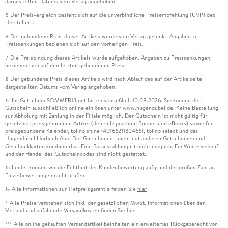
dargestellten Datums vom Verlag angehoben.
Der Preisvergleich bezieht sich auf die unverbindliche Preisempfehlung (UVP) des
5
Herstellers.
Der gebundene Preis dieses Artikels wurde vom Verlag gesenkt. Angaben zu
6
Preissenkungen beziehen sich auf den vorherigen Preis.
Die Preisbindung dieses Artikels wurde aufgehoben. Angaben zu Preissenkungen
7
beziehen sich auf den letzten gebundenen Preis.
Der gebundene Preis dieses Artikels wird nach Ablauf des auf der Artikelseite
8
dargestellten Datums vom Verlag angehoben.
Ihr Gutschein SOMMER13 gilt bis einschließlich 10.08.2026. Sie können den
12
Gutschein ausschließlich online einlösen unter www.hugendubel.de. Keine Bestellung
zur Abholung mit Zahlung in der Filiale möglich. Der Gutschein ist nicht gültig für
gesetzlich preisgebundene Artikel (deutschsprachige Bücher und eBooks) sowie für
preisgebundene Kalender, tolino shine (4016621130466), tolino select und das
Hugendubel Hörbuch Abo. Der Gutschein ist nicht mit anderen Gutscheinen und
Geschenkkarten kombinierbar. Eine Barauszahlung ist nicht möglich. Ein Weiterverkauf
und der Handel des Gutscheincodes sind nicht gestattet.
Leider können wir die Echtheit der Kundenbewertung aufgrund der großen Zahl an
15
Einzelbewertungen nicht prüfen.
Alle Informationen zur Tiefpreisgarantie finden Sie
hier
16
Alle Preise verstehen sich inkl. der gesetzlichen MwSt. Informationen über den
*
Versand und anfallende Versandkosten finden Sie
hier
Alle online gekauften Versandartikel beinhalten ein erweitertes Rückgaberecht von
***