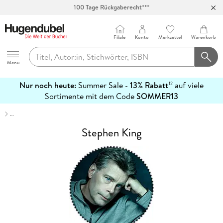
Abholung in über 100 Filialen
Filiale
Konto
Merkzettel
Warenkorb
Hugendubel
Menu
Nur noch heute:
Summer Sale -
13% Rabatt
auf viele
12
mehr
Sortimente mit dem Code
SOMMER13
erfahren
…
Stephen King