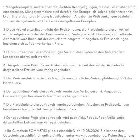
Mängelexemplare sind Bücher mit leichten Beschädigungen, die das Lesen aber nicht
1
einschränken. Mängelexemplare sind durch einen Stempel als solche gekennzeichnet.
Die frühere Buchpreisbindung ist aufgehoben. Angaben zu Preissenkungen beziehen
sich auf den gebundenen Preis eines mangelfreien Exemplars.
Diese Artikel unterliegen nicht der Preisbindung, die Preisbindung dieser Artikel
2
wurde aufgehoben oder der Preis wurde vom Verlag gesenkt. Die jeweils zutreffende
Alternative wird Ihnen auf der Artikelseite dargestellt. Angaben zu Preissenkungen
beziehen sich auf den vorherigen Preis.
Durch Öffnen der Leseprobe willigen Sie ein, dass Daten an den Anbieter der
3
Leseprobe übermittelt werden.
Der gebundene Preis dieses Artikels wird nach Ablauf des auf der Artikelseite
4
dargestellten Datums vom Verlag angehoben.
Der Preisvergleich bezieht sich auf die unverbindliche Preisempfehlung (UVP) des
5
Herstellers.
Der gebundene Preis dieses Artikels wurde vom Verlag gesenkt. Angaben zu
6
Preissenkungen beziehen sich auf den vorherigen Preis.
Die Preisbindung dieses Artikels wurde aufgehoben. Angaben zu Preissenkungen
7
beziehen sich auf den letzten gebundenen Preis.
Der gebundene Preis dieses Artikels wird nach Ablauf des auf der Artikelseite
8
dargestellten Datums vom Verlag angehoben.
Ihr Gutschein SOMMER13 gilt bis einschließlich 10.08.2026. Sie können den
12
Gutschein ausschließlich online einlösen unter www.hugendubel.de. Keine Bestellung
zur Abholung mit Zahlung in der Filiale möglich. Der Gutschein ist nicht gültig für