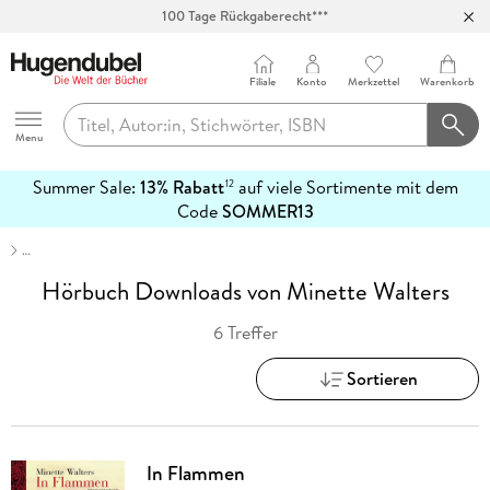
100 Tage Rückgaberecht***
Abholung in über 100 Filialen
Filiale
Konto
Merkzettel
Warenkorb
Hugendubel
Menu
Summer Sale:
13% Rabatt
auf viele Sortimente mit dem
12
mehr
Code
SOMMER13
erfahren
…
Hörbuch Downloads von Minette Walters
6 Treffer
Sortieren
In Flammen