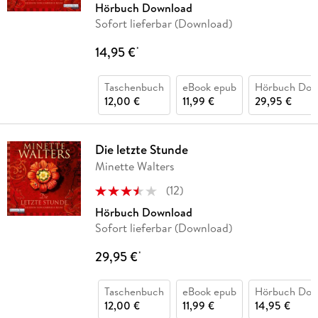
Hörbuch Download
Sofort lieferbar (Download)
14,95 €
*
Taschenbuch
eBook epub
Hörbuch Dow
12,00 €
11,99 €
29,95 €
Die letzte Stunde
Minette Walters
(
12
)
Hörbuch Download
Sofort lieferbar (Download)
29,95 €
*
Taschenbuch
eBook epub
Hörbuch Dow
12,00 €
11,99 €
14,95 €